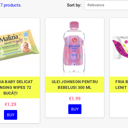
 7 products.
Sort by:
Relevance
IA BABY DELICAT
ULEI JOHNSON PENTRU
FRIA 
NSING WIPES 72
BEBELUSI 300 ML
LENIT
BUCĂȚI
€1.99
€1.29
BUY
BUY