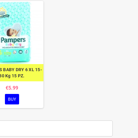
 BABY DRY 6 XL 15-
30 Kg 15 PZ.
€5.99
BUY