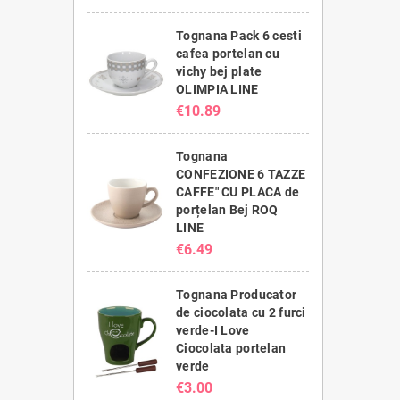
Tognana Pack 6 cesti
cafea portelan cu
vichy bej plate
OLIMPIA LINE
€10.89
Tognana
CONFEZIONE 6 TAZZE
CAFFE" CU PLACA de
porțelan Bej ROQ
LINE
€6.49
Tognana Producator
de ciocolata cu 2 furci
verde-I Love
Ciocolata portelan
verde
€3.00