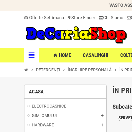
VASTO ASS
Offerte Settimana
Store Finder
Chi Siamo
card_giftcard
location_on
view_headline
HOME
CASALINGHI
COLT
home
chevron_right
DETERGENŢI
chevron_right
ÎNGRIJIRE PERSONALĂ
chevron_right
ÎN PR
ÎN PR
ACASA
Subcate
ELECTROCASNICE
GIMI OMULUI
ȘERVEȚ
HARDWARE