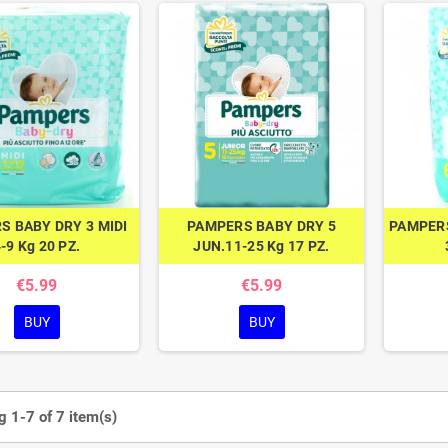
S BABY DRY 3 MIDI
PAMPERS BABY DRY 5
PAMPERS
-9 Kg 20 PZ.
JUN.11-25 Kg 17 PZ.
€5.99
€5.99
BUY
BUY
 1-7 of 7 item(s)