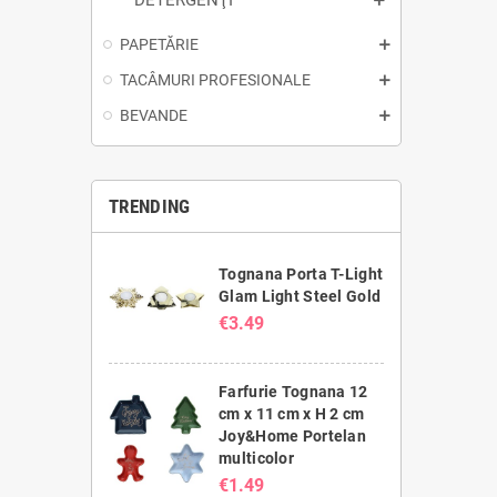
DETERGENŢI
PAPETĂRIE
TACÂMURI PROFESIONALE
BEVANDE
TRENDING
Tognana Porta T-Light
Glam Light Steel Gold
€3.49
Farfurie Tognana 12
cm x 11 cm x H 2 cm
Joy&Home Portelan
multicolor
€1.49