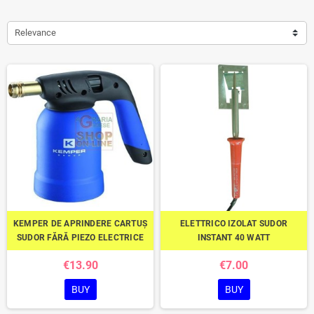
Relevance
KEMPER DE APRINDERE CARTUȘ
ELETTRICO IZOLAT SUDOR
SUDOR FĂRĂ PIEZO ELECTRICE
INSTANT 40 WATT
€13.90
€7.00
BUY
BUY