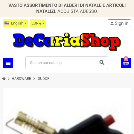
VASTO ASSORTIMENTO DI ALBERI DI NATALE E ARTICOLI
NATALIZI
.
ACQUISTA ADESSO
.
Sign in
English
EUR €
person
0
view_headline
search
chevron_right
chevron_right
HARDWARE
SUDORI