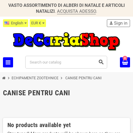
VASTO ASSORTIMENTO DI ALBERI DI NATALE E ARTICOLI
NATALIZI
.
ACQUISTA ADESSO
.
Sign in
English
EUR €
person
0
view_headline
search
chevron_right
chevron_right
ECHIPAMENTE ZOOTEHNICE
CANISE PENTRU CANI
CANISE PENTRU CANI
No products available yet