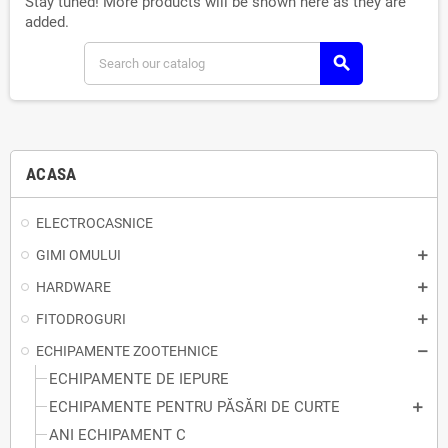
Stay tuned! More products will be shown here as they are
added.
search
ACASA
ELECTROCASNICE
GIMI OMULUI
HARDWARE
FITODROGURI
ECHIPAMENTE ZOOTEHNICE
ECHIPAMENTE DE IEPURE
ECHIPAMENTE PENTRU PĂSĂRI DE CURTE
ANI ECHIPAMENT C