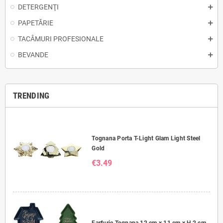
DETERGENŢI
PAPETĂRIE
TACÂMURI PROFESIONALE
BEVANDE
TRENDING
Tognana Porta T-Light Glam Light Steel
Gold
€3.49
Farfurie Tognana 12 cm x 11 cm x H 2 cm