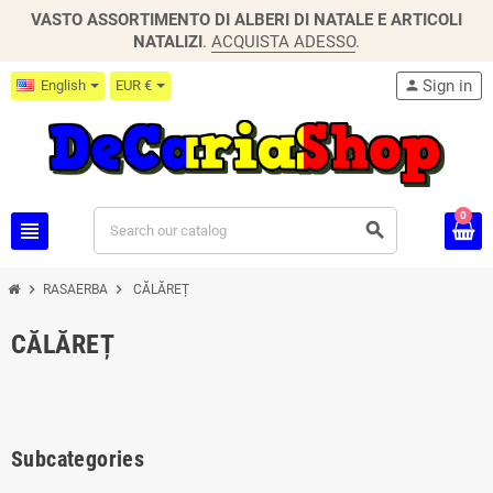
VASTO ASSORTIMENTO DI ALBERI DI NATALE E ARTICOLI
NATALIZI
.
ACQUISTA ADESSO
.
Sign in
English
EUR €
person
0
view_headline
search
chevron_right
chevron_right
RASAERBA
CĂLĂREȚ
CĂLĂREȚ
Subcategories