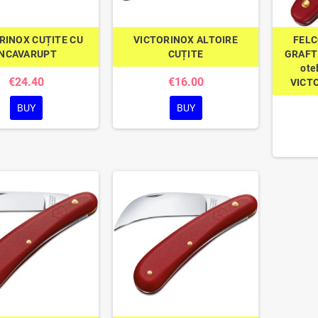
RINOX CUȚITE CU
VICTORINOX ALTOIRE
FELC
INCAVARUPT
CUȚITE
GRAFT 
ote
€24.40
€16.00
VICT
BUY
BUY