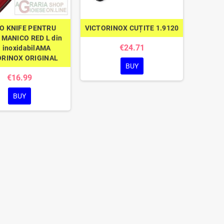
O KNIFE PENTRU
VICTORINOX CUȚITE 1.9120
MANICO RED L din
€24.71
l inoxidabilAMA
ORINOX ORIGINAL
BUY
€16.99
BUY