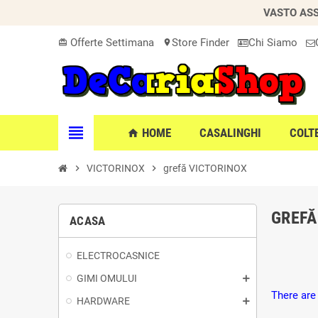
VASTO ASS
Offerte Settimana
Store Finder
Chi Siamo
card_giftcard
location_on
view_headline
HOME
CASALINGHI
COLT
home
chevron_right
VICTORINOX
chevron_right
grefă VICTORINOX
GREFĂ
ACASA
ELECTROCASNICE
GIMI OMULUI
There are
HARDWARE