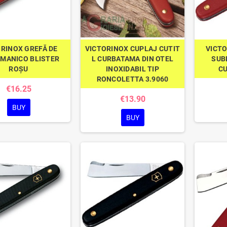
RINOX GREFĂ DE
VICTORINOX CUPLAJ CUTIT
VICTO
 MANICO BLISTER
L CURBATAMA DIN OTEL
SUB
ROȘU
INOXIDABIL TIP
CU
RONCOLETTA 3.9060
€16.25
€13.90
BUY
BUY