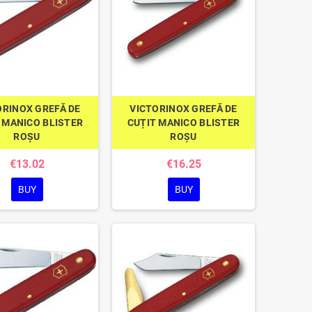
ORINOX GREFĂ DE
VICTORINOX GREFĂ DE
 MANICO BLISTER
CUȚIT MANICO BLISTER
ROȘU
ROȘU
€13.02
€16.25
BUY
BUY