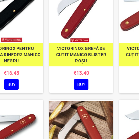
ORINOX PENTRU
VICTORINOX GREFĂ DE
VICT
A RINFORZ MANICO
CUȚIT MANICO BLISTER
CUȚIT
NEGRU
ROȘU
€16.43
€13.40
BUY
BUY