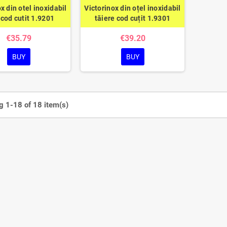
x din otel inoxidabil
Victorinox din oțel inoxidabil
 cod cutit 1.9201
tăiere cod cuțit 1.9301
€35.79
€39.20
BUY
BUY
 1-18 of 18 item(s)