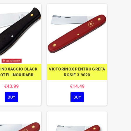
RINOXAGGIO BLACK
VICTORINOX PENTRU GREFA
OȚEL INOXIDABIL
ROSIE 3.9020
€43.99
€14.49
BUY
BUY