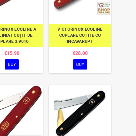
RINOX ECOLINE A
VICTORINOX ECOLINE
LINIAT CUȚIT DE
CUPLARE CUȚITE CU
PLARE 3.9010
INCAVARUPT
€15.90
€28.00
BUY
BUY