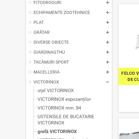
FITODROGURI
ECHIPAMENTE ZOOTEHNICE
PLAT
GRĂTAR
DIVERSE OBIECTE
GIARDINAGTHU
TACÂMURI SPORT
MACELLERIA
FELCO 
DE C
VICTORINOX
oțel VICTORINOX
VICTORINOX expozanților
VICTORINOX mm. 84
USTENSILE DE BUCATARIE
VICTORINOX
grefă VICTORINOX