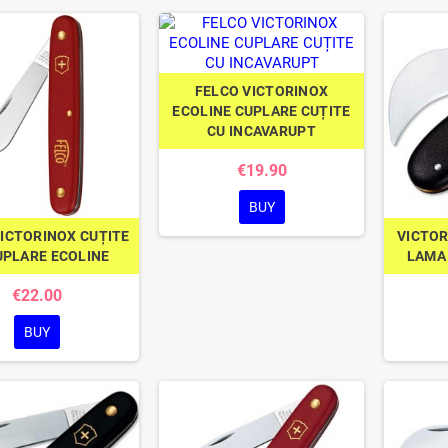
FELCO VICTORINOX
ECOLINE CUPLARE CUȚITE
CU INCAVARUPT
€19.90
BUY
VICTORINOX CUȚITE
VICTO
UPLARE ECOLINE
LAMA 
€22.00
BUY