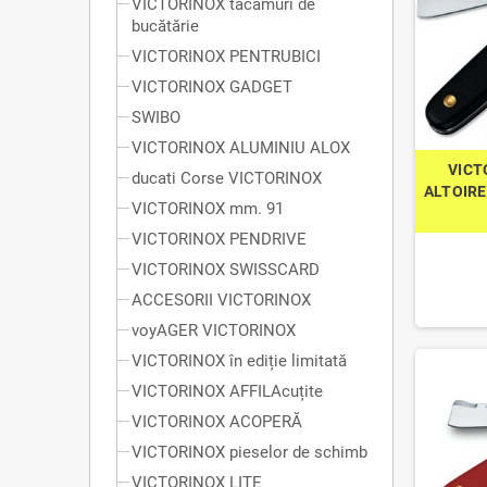
VICTORINOX tacâmuri de
bucătărie
VICTORINOX PENTRUBICI
VICTORINOX GADGET
SWIBO
VICTORINOX ALUMINIU ALOX
VICT
ducati Corse VICTORINOX
ALTOIRE
VICTORINOX mm. 91
VICTORINOX PENDRIVE
VICTORINOX SWISSCARD
ACCESORII VICTORINOX
voyAGER VICTORINOX
VICTORINOX în ediție limitată
VICTORINOX AFFILAcuțite
VICTORINOX ACOPERĂ
VICTORINOX pieselor de schimb
VICTORINOX LITE