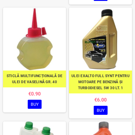
STICLĂ MULTIFUNCȚIONALĂ DE
ULEI EXALTO FULL SYNT PENTRU
ULEI DE VASELINĂ GR. 40
MOTOARE PE BENZINĂ ȘI
TURBODIESEL 5W 30 LT. 1
€0.90
€6.00
BUY
BUY