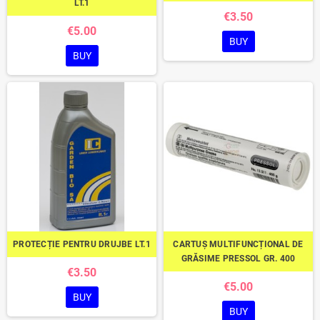
LT.1
€3.50
€5.00
BUY
BUY
PROTECȚIE PENTRU DRUJBE LT.1
CARTUȘ MULTIFUNCȚIONAL DE
GRĂSIME PRESSOL GR. 400
€3.50
€5.00
BUY
BUY