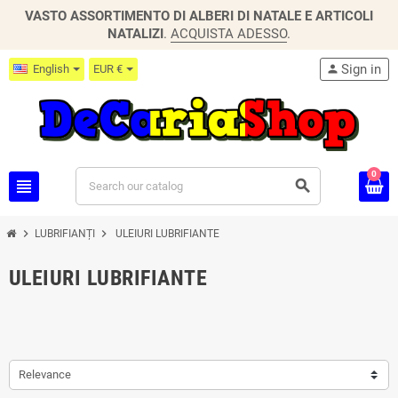
VASTO ASSORTIMENTO DI ALBERI DI NATALE E ARTICOLI
NATALIZI
.
ACQUISTA ADESSO
.
Sign in
English
EUR €
person
0
view_headline
search
chevron_right
chevron_right
LUBRIFIANȚI
ULEIURI LUBRIFIANTE
ULEIURI LUBRIFIANTE
Relevance