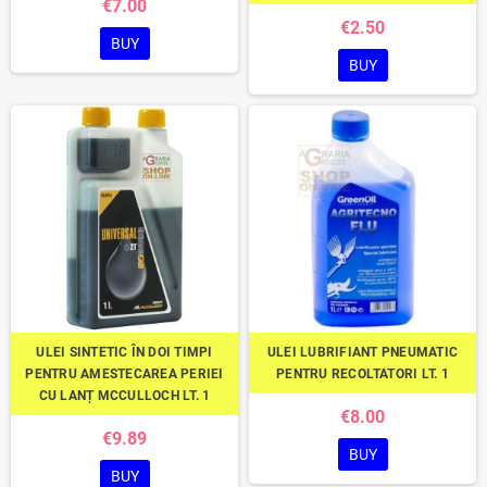
€7.00
€2.50
BUY
BUY
ULEI SINTETIC ÎN DOI TIMPI
ULEI LUBRIFIANT PNEUMATIC
PENTRU AMESTECAREA PERIEI
PENTRU RECOLTATORI LT. 1
CU LANȚ MCCULLOCH LT. 1
€8.00
€9.89
BUY
BUY