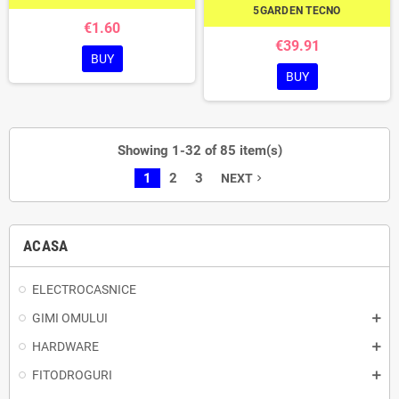
5GARDEN TECNO
€1.60
€39.91
BUY
BUY
Showing 1-32 of 85 item(s)
1
2
3
NEXT
navigate_next
ACASA
ELECTROCASNICE
GIMI OMULUI
HARDWARE
FITODROGURI