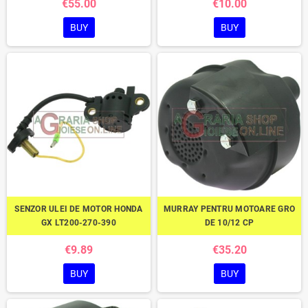
€55.00
€10.00
BUY
BUY
SENZOR ULEI DE MOTOR HONDA
MURRAY PENTRU MOTOARE GRO
GX LT200-270-390
DE 10/12 CP
€9.89
€35.20
BUY
BUY