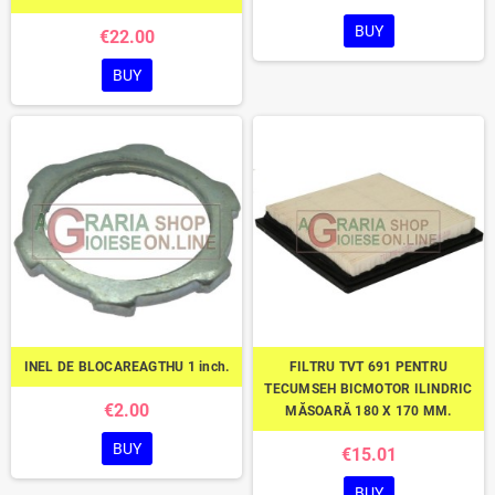
BUY
€22.00
BUY
INEL DE BLOCAREAGTHU 1 inch.
FILTRU TVT 691 PENTRU
TECUMSEH BICMOTOR ILINDRIC
€2.00
MĂSOARĂ 180 X 170 MM.
BUY
€15.01
BUY