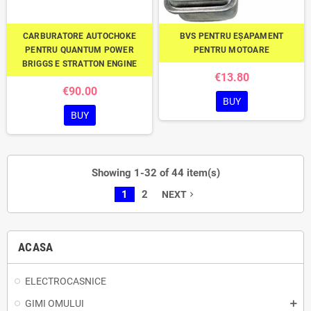
CARBURATORE AUTOCHOKE
BVS PENTRU EȘAPAMENT
PENTRU QUANTUM POWER
PENTRU MOTOARE
BRIGGS E STRATTON ENGINE
€13.80
€90.00
BUY
BUY
Showing 1-32 of 44 item(s)
1
2
NEXT
navigate_next
ACASA
ELECTROCASNICE
GIMI OMULUI