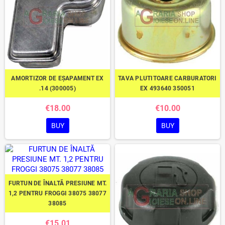
AMORTIZOR DE EȘAPAMENT EX
TAVA PLUTITOARE CARBURATORI
.14 (300005)
EX 493640 350051
€18.00
€10.00
BUY
BUY
FURTUN DE ÎNALTĂ PRESIUNE MT.
1,2 PENTRU FROGGI 38075 38077
38085
€15.01