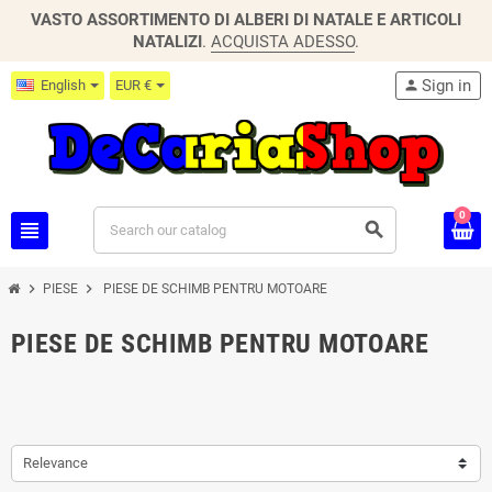
VASTO ASSORTIMENTO DI ALBERI DI NATALE E ARTICOLI
NATALIZI
.
ACQUISTA ADESSO
.
Sign in
English
EUR €
person
0
view_headline
search
chevron_right
chevron_right
PIESE
PIESE DE SCHIMB PENTRU MOTOARE
PIESE DE SCHIMB PENTRU MOTOARE
Relevance