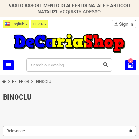
VASTO ASSORTIMENTO DI ALBERI DI NATALE E ARTICOLI
NATALIZI
.
ACQUISTA ADESSO
.
Sign in
English
EUR €
person
0
view_headline
search
chevron_right
chevron_right
EXTERIOR
BINOCLU
BINOCLU
Relevance