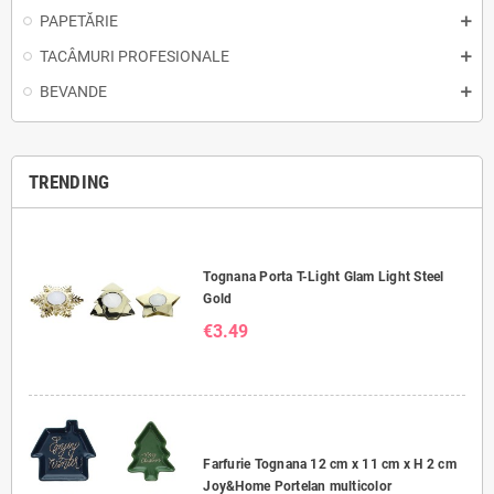
PAPETĂRIE
TACÂMURI PROFESIONALE
BEVANDE
TRENDING
Tognana Porta T-Light Glam Light Steel
Gold
€3.49
Farfurie Tognana 12 cm x 11 cm x H 2 cm
Joy&Home Portelan multicolor