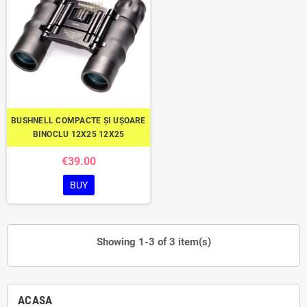
BUSHNELL COMPACTE ȘI UȘOARE
BINOCLU 12X25 12X25
€39.00
BUY
Showing 1-3 of 3 item(s)
ACASA