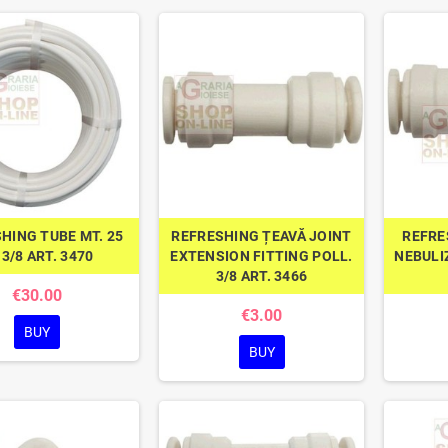
HING TUBE MT. 25
REFRESHING ȚEAVĂ JOINT
REFRE
 3/8 ART. 3470
EXTENSION FITTING POLL.
NEBULI
3/8 ART. 3466
€30.00
€3.00
BUY
BUY