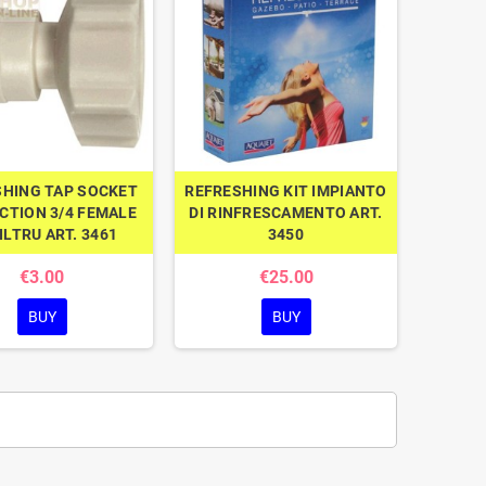
SHING TAP SOCKET
REFRESHING KIT IMPIANTO
CTION 3/4 FEMALE
DI RINFRESCAMENTO ART.
ILTRU ART. 3461
3450
€3.00
€25.00
BUY
BUY