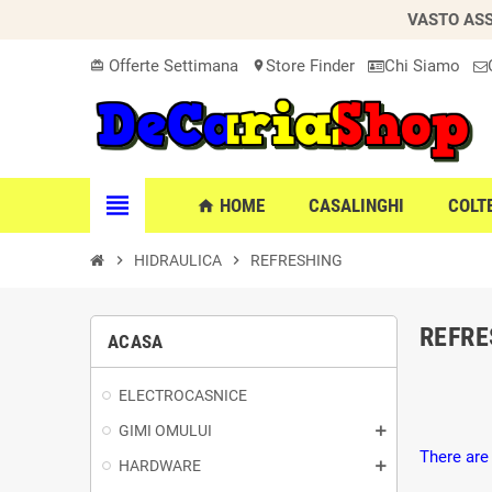
VASTO ASS
Offerte Settimana
Store Finder
Chi Siamo
card_giftcard
location_on
view_headline
HOME
CASALINGHI
COLT
home
chevron_right
HIDRAULICA
chevron_right
REFRESHING
REFRE
ACASA
ELECTROCASNICE
GIMI OMULUI
There are
HARDWARE