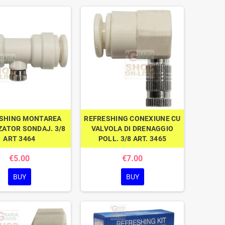
SHING MONTAREA
REFRESHING CONEXIUNE CU
ZATOR SONDAJ. 3/8
VALVOLA DI DRENAGGIO
ART 3464
POLL. 3/8 ART. 3465
€5.00
€7.00
BUY
BUY