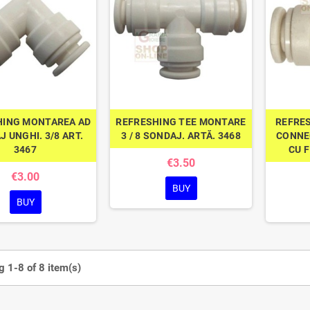
HING MONTAREA AD
REFRESHING TEE MONTARE
REFRE
 UNGHI. 3/8 ART.
3 / 8 SONDAJ. ARTĂ. 3468
CONNE
3467
CU F
€3.50
€3.00
BUY
BUY
 1-8 of 8 item(s)