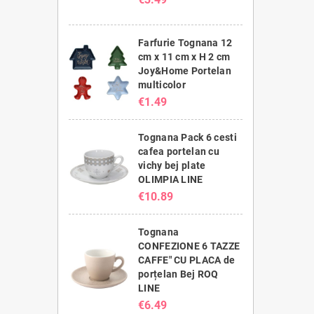
Farfurie Tognana 12
cm x 11 cm x H 2 cm
Joy&Home Portelan
multicolor
€1.49
Tognana Pack 6 cesti
cafea portelan cu
vichy bej plate
OLIMPIA LINE
€10.89
Tognana
CONFEZIONE 6 TAZZE
CAFFE" CU PLACA de
porțelan Bej ROQ
LINE
€6.49