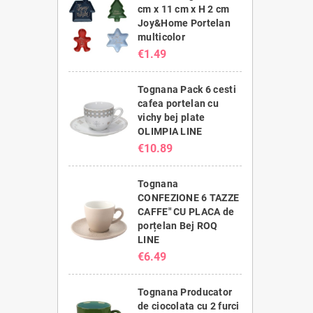
cm x 11 cm x H 2 cm
Joy&Home Portelan
multicolor
€1.49
Tognana Pack 6 cesti
cafea portelan cu
vichy bej plate
OLIMPIA LINE
€10.89
Tognana
CONFEZIONE 6 TAZZE
CAFFE" CU PLACA de
porțelan Bej ROQ
LINE
€6.49
Tognana Producator
de ciocolata cu 2 furci