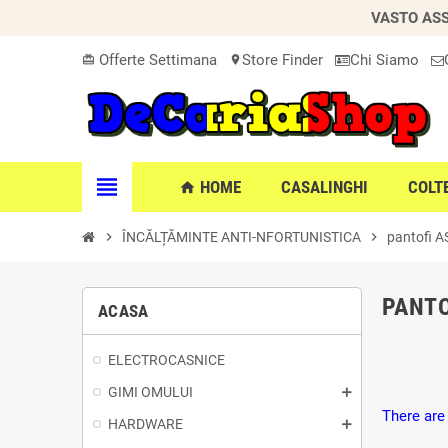
VASTO ASS
Offerte Settimana
Store Finder
Chi Siamo
card_giftcard
location_on
view_headline
HOME
CASALINGHI
COLT
home
chevron_right
ÎNCĂLȚĂMINTE ANTI-NFORTUNISTICA
chevron_right
pantofi 
PANTO
ACASA
ELECTROCASNICE
GIMI OMULUI
There are
HARDWARE