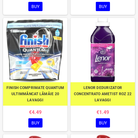
BUY
BUY
FINISH COMPRIMATE QUANTUM
LENOR DEDURIZATOR
ULTIMMÂNCAT LĂMÂIE 20
CONCENTRATO AMETIST ROZ 22
LAVAGGI
LAVAGGI
€4.49
€1.49
BUY
BUY