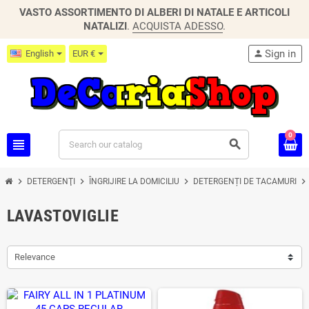
VASTO ASSORTIMENTO DI ALBERI DI NATALE E ARTICOLI
NATALIZI
.
ACQUISTA ADESSO
.
Sign in
English
EUR €
person
0
view_headline
search
chevron_right
chevron_right
chevron_right
chevron_right
DETERGENŢI
ÎNGRIJIRE LA DOMICILIU
DETERGENȚI DE TACAMURI
LAVASTOVIGLIE
Relevance