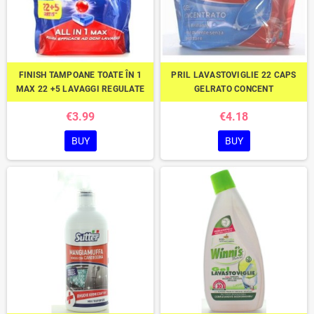
FINISH TAMPOANE TOATE ÎN 1
PRIL LAVASTOVIGLIE 22 CAPS
MAX 22 +5 LAVAGGI REGULATE
GELRATO CONCENT
€3.99
€4.18
BUY
BUY