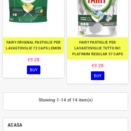
FAIRY ORIGINAL PASTIGLIE PER
FAIRY PASTIGLIE PER
LAVASTOVGLIE 72 CAPS LEMON
LAVASTOVIGLIE TUTTO IN1
PLATINUM REGULAR 57 CAPS
€9.28
€9.28
BUY
BUY
Showing 1-14 of 14 item(s)
ACASA