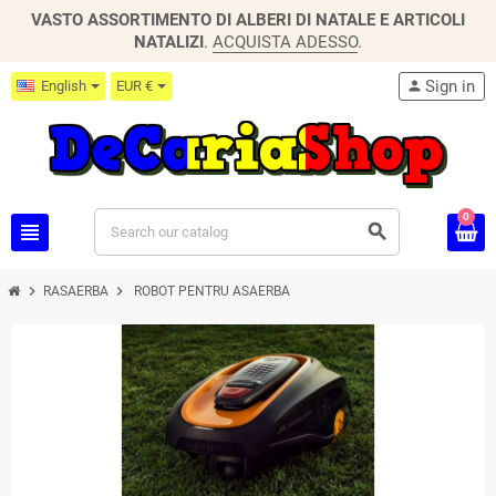
VASTO ASSORTIMENTO DI ALBERI DI NATALE E ARTICOLI
NATALIZI
.
ACQUISTA ADESSO
.
Sign in
English
EUR €
person
0
view_headline
search
chevron_right
chevron_right
RASAERBA
ROBOT PENTRU ASAERBA