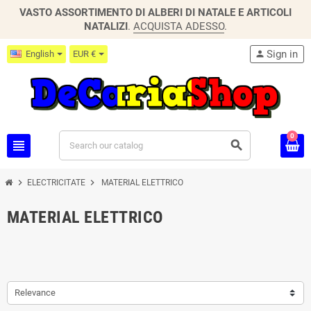
VASTO ASSORTIMENTO DI ALBERI DI NATALE E ARTICOLI
NATALIZI
.
ACQUISTA ADESSO
.
Sign in
English
EUR €
person
0
view_headline
search
chevron_right
chevron_right
ELECTRICITATE
MATERIAL ELETTRICO
MATERIAL ELETTRICO
Relevance