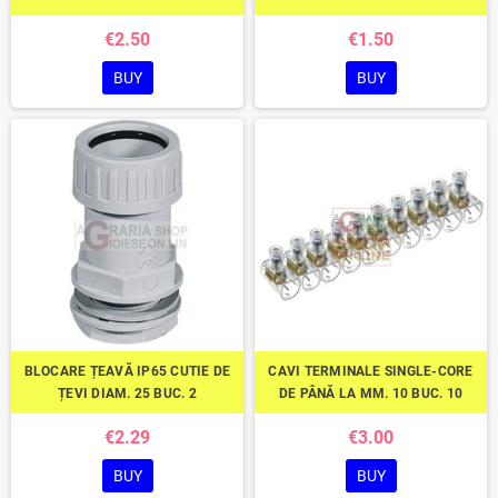
€2.50
€1.50
BUY
BUY
BLOCARE ȚEAVĂ IP65 CUTIE DE
CAVI TERMINALE SINGLE-CORE
ȚEVI DIAM. 25 BUC. 2
DE PÂNĂ LA MM. 10 BUC. 10
€2.29
€3.00
BUY
BUY