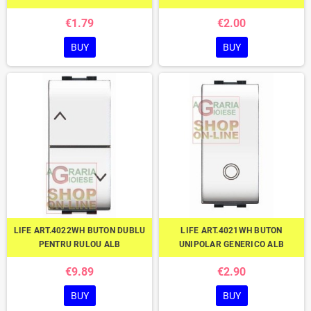
€1.79
€2.00
BUY
BUY
LIFE ART.4022WH BUTON DUBLU
LIFE ART.4021WH BUTON
PENTRU RULOU ALB
UNIPOLAR GENERICO ALB
€9.89
€2.90
BUY
BUY