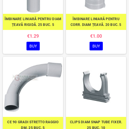
ÎMBINARE LINIARĂ PENTRU DIAM
ÎMBINARE LINIARĂ PENTRU
ȚEAVĂ RIGIDĂ. 25 BUC. 5
CORR. DIAM ȚEAVĂ. 20 BUC. 5
€1.29
€1.00
BUY
BUY
CE 90 GRADI STRETTO RAGGIO
CLIPS DIAM SNAP TUBE FIXER.
DM. 25 BUC. 5
25 BUC. 10