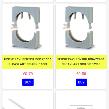
FISCHERAVI PENTRU IONAZCADA
FISCHERAVI PENTRU IONAZCADA
SI CAVI ART. SCH GR. 16/23
SI CAVI ART. SCH GR. 12/16
€0.79
€0.50
BUY
BUY