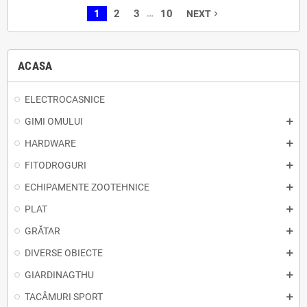
…
1
2
3
10
NEXT
navigate_next
ACASA
ELECTROCASNICE
GIMI OMULUI
HARDWARE
FITODROGURI
ECHIPAMENTE ZOOTEHNICE
PLAT
GRĂTAR
DIVERSE OBIECTE
GIARDINAGTHU
TACÂMURI SPORT