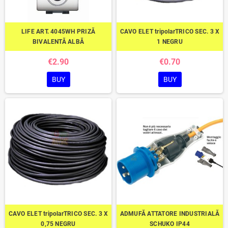
LIFE ART. 4045WH PRIZĂ
CAVO ELET tripolarTRICO SEC. 3 X
BIVALENTĂ ALBĂ
1 NEGRU
€2.90
€0.70
BUY
BUY
CAVO ELET tripolarTRICO SEC. 3 X
ADMUFĂ ATTATORE INDUSTRIALĂ
0,75 NEGRU
SCHUKO IP44