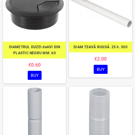
DIAMETRUL DUZEI deAVI DIN
DIAM ȚEAVĂ RIGIDĂ. 25 h. 300
PLASTIC NEGRU MM. 60
€2.00
€0.60
BUY
BUY