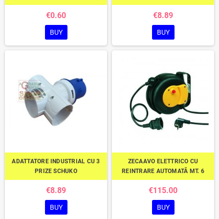
€0.60
€8.89
BUY
BUY
ADATTATORE INDUSTRIAL CU 3
ZECAAVO ELETTRICO CU
PRIZE SCHUKO
REINTRARE AUTOMATĂ MT. 6
€8.89
€115.00
BUY
BUY