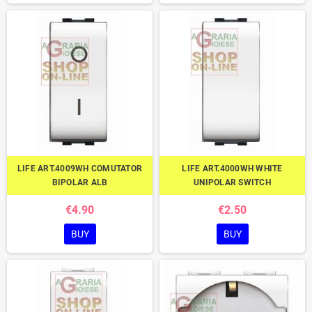
LIFE ART.4009WH COMUTATOR
LIFE ART.4000WH WHITE
BIPOLAR ALB
UNIPOLAR SWITCH
€4.90
€2.50
BUY
BUY