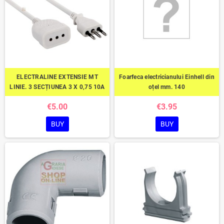
ELECTRALINE EXTENSIE MT
Foarfeca electricianului Einhell din
LINIE. 3 SECȚIUNEA 3 X 0,75 10A
oțel mm. 140
€5.00
€3.95
BUY
BUY