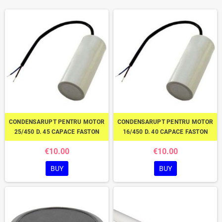
CONDENSARUPT PENTRU MOTOR
CONDENSARUPT PENTRU MOTOR
25/450 D. 45 CAPACE FASTON
16/450 D. 40 CAPACE FASTON
€10.00
€10.00
BUY
BUY