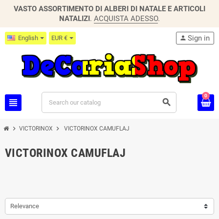
VASTO ASSORTIMENTO DI ALBERI DI NATALE E ARTICOLI
NATALIZI
.
ACQUISTA ADESSO
.
Sign in
English
EUR €
person
0
view_headline
search
chevron_right
chevron_right
VICTORINOX
VICTORINOX CAMUFLAJ
VICTORINOX CAMUFLAJ
Relevance