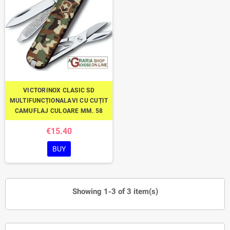
VICTORINOX CLASIC SD
MULTIFUNCȚIONALAVI CU CUȚIT
CAMUFLAJ CULOARE MM. 58
€15.40
BUY
Showing 1-3 of 3 item(s)