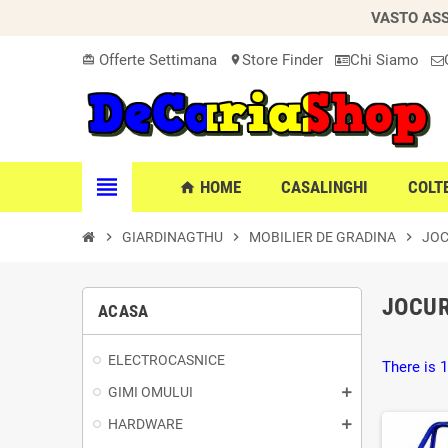
VASTO ASS
Offerte Settimana
Store Finder
Chi Siamo
card_giftcard
location_on
view_headline
HOME
CASALINGHI
COLT
home
chevron_right
GIARDINAGTHU
chevron_right
MOBILIER DE GRADINA
chevron_right
JOC
JOCUR
ACASA
ELECTROCASNICE
There is 1
GIMI OMULUI
HARDWARE