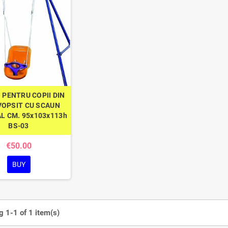
 PENTRU COPII DIN
VOPSIT CU SCAUN
L CM. 95x103x113h
BS-03
€50.00
BUY
 1-1 of 1 item(s)