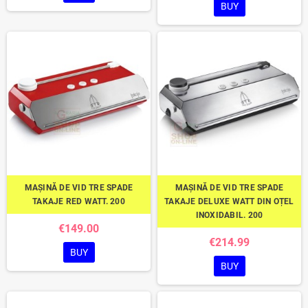
BUY
MAȘINĂ DE VID TRE SPADE
MAȘINĂ DE VID TRE SPADE
TAKAJE RED WATT. 200
TAKAJE DELUXE WATT DIN OȚEL
INOXIDABIL. 200
€149.00
€214.99
BUY
BUY