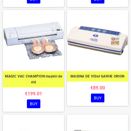
MAGIC VAC CHAMPION mașinii de
MASINA DE VIDat GARHE ORION
vid
€89.00
€199.01
BUY
BUY