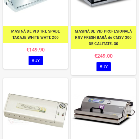
MAȘINĂ DE VID TRE SPADE
MAȘINĂ DE VID PROFESIONALĂ
TAKAJE WHITE WATT. 200
RGV FRESH BARĂ de CMSV 300
DE CALITATE. 30
€149.90
€249.00
BUY
BUY