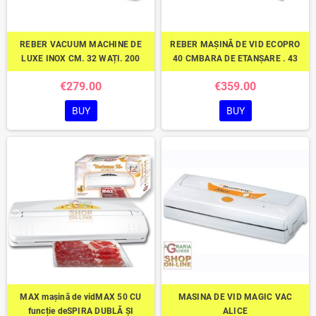
REBER VACUUM MACHINE DE
REBER MAȘINĂ DE VID ECOPRO
LUXE INOX CM. 32 WAȚI. 200
40 CMBARA DE ETANȘARE . 43
€279.00
€359.00
BUY
BUY
MAX mașină de vidMAX 50 CU
MASINA DE VID MAGIC VAC
funcție deSPIRA DUBLĂ ȘI
ALICE