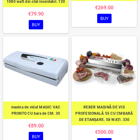
1080 watt din oțel inoxidabil. 120
€269.00
€79.90
BUY
BUY
masina de vidat MAGIC VAC
REBER MAȘINĂ DE VID
PRONTO CU bara de CM. 30
PROFESIONALĂ 55 CU CMBARĂ
DE ETANȘARE. 58 WAȚI. 330
€89.00
€500.00
BUY