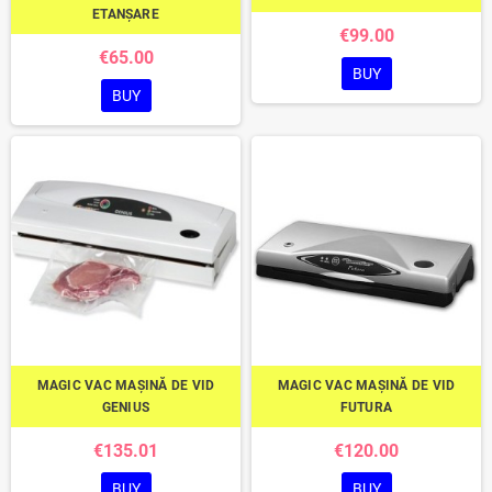
ETANȘARE
€99.00
€65.00
BUY
BUY
MAGIC VAC MAȘINĂ DE VID
MAGIC VAC MAȘINĂ DE VID
GENIUS
FUTURA
€135.01
€120.00
BUY
BUY