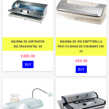
MASINA DE ASPIRATOR
MASINA DE VID EMPTYRELLA
DELTAVADIGITAL 50
PAVI CU BARA DE ETANSARE CM.
33
€480.00
€69.00
BUY
BUY