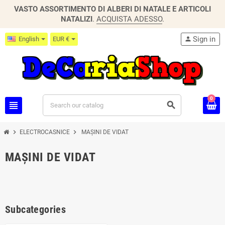
VASTO ASSORTIMENTO DI ALBERI DI NATALE E ARTICOLI
NATALIZI
.
ACQUISTA ADESSO
.
Sign in
English
EUR €
person
0
view_headline
search
chevron_right
chevron_right
ELECTROCASNICE
MAȘINI DE VIDAT
MAȘINI DE VIDAT
Subcategories