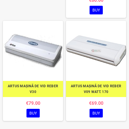
€80.00
BUY
ARTUS MAȘINĂ DE VID REBER
ARTUS MAȘINĂ DE VID REBER
V30
V09 WATT. 170
€79.00
€69.00
BUY
BUY