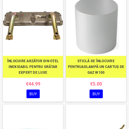
ÎNLOCUIRE ARZĂTOR DIN OȚEL
STICLĂ DE ÎNLOCUIRE
INOXIDABIL PENTRU GRĂTAR
PENTRUADLAMPĂ UN CARTUȘ DE
EXPERT DE LUXE
GAZ W100
€44.99
€5.00
BUY
BUY