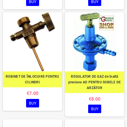
BUY
BUY
ROBINET DE ÎNLOCUIRE PENTRU
REGULATOR DE GAZ de înaltă
CILINDRI
presiune AD PENTRU SOBELE DE
ARZĂTOR
€7.00
€8.00
BUY
BUY