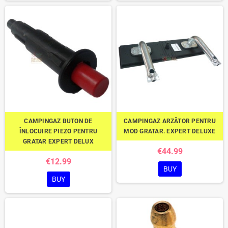
CAMPINGAZ BUTON DE
CAMPINGAZ ARZĂTOR PENTRU
ÎNLOCUIRE PIEZO PENTRU
MOD GRATAR. EXPERT DELUXE
GRATAR EXPERT DELUX
€44.99
€12.99
BUY
BUY