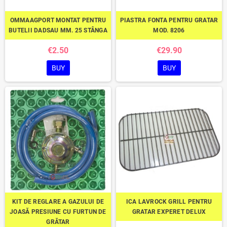
OMMAAGPORT MONTAT PENTRU
PIASTRA FONTA PENTRU GRATAR
BUTELII DADSAU MM. 25 STÂNGA
MOD. 8206
€2.50
€29.90
BUY
BUY
KIT DE REGLARE A GAZULUI DE
ICA LAVROCK GRILL PENTRU
JOASĂ PRESIUNE CU FURTUN DE
GRATAR EXPERET DELUX
GRĂTAR