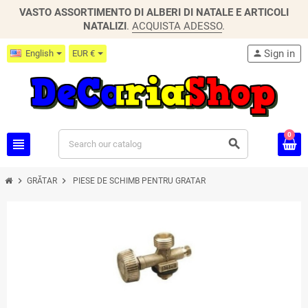
VASTO ASSORTIMENTO DI ALBERI DI NATALE E ARTICOLI
NATALIZI
.
ACQUISTA ADESSO
.
Sign in
English
EUR €
person
0
view_headline
search
chevron_right
chevron_right
GRĂTAR
PIESE DE SCHIMB PENTRU GRATAR