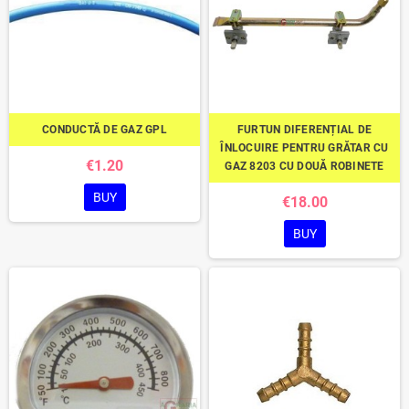
CONDUCTĂ DE GAZ GPL
FURTUN DIFERENȚIAL DE
ÎNLOCUIRE PENTRU GRĂTAR CU
€1.20
GAZ 8203 CU DOUĂ ROBINETE
BUY
€18.00
BUY