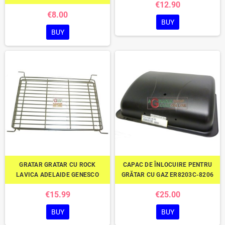
€12.90
€8.00
BUY
BUY
GRATAR GRATAR CU ROCK
CAPAC DE ÎNLOCUIRE PENTRU
LAVICA ADELAIDE GENESCO
GRĂTAR CU GAZ ER8203C-8206
€15.99
€25.00
BUY
BUY