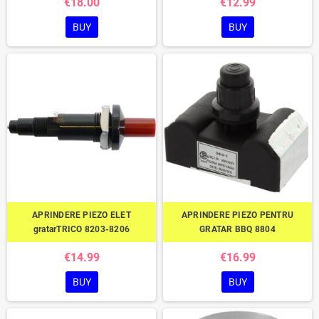
€18.00
€12.99
BUY
BUY
APRINDERE PIEZO ELET
APRINDERE PIEZO PENTRU
gratarTRICO 8203-8206
GRATAR BBQ 8804
€14.99
€16.99
BUY
BUY