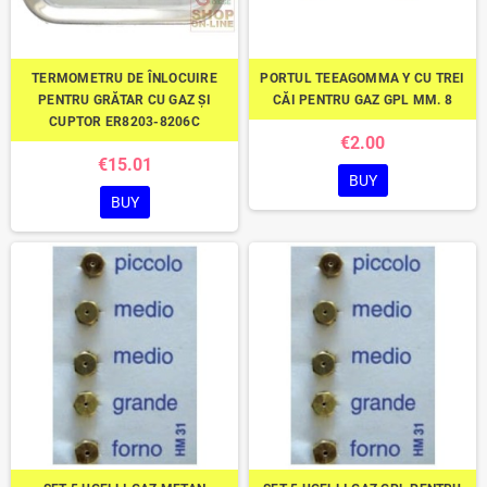
TERMOMETRU DE ÎNLOCUIRE
PORTUL TEEAGOMMA Y CU TREI
PENTRU GRĂTAR CU GAZ ȘI
CĂI PENTRU GAZ GPL MM. 8
CUPTOR ER8203-8206C
€2.00
€15.01
BUY
BUY