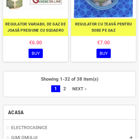
REGULATOR VARIABIL DE GAZ DE
REGULATOR CU ȚEAVĂ PENTRU
JOASĂ PRESIUNE CU SQUADRO
SOBE PE GAZ
€6.00
€7.00
BUY
BUY
Showing 1-32 of 38 item(s)
1
2
NEXT
navigate_next
ACASA
ELECTROCASNICE
GIMI OMULUI