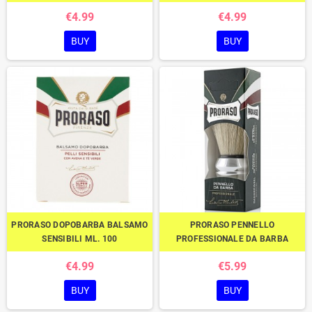
€4.99
€4.99
BUY
BUY
PRORASO DOPOBARBA BALSAMO
PRORASO PENNELLO
SENSIBILI ML. 100
PROFESSIONALE DA BARBA
€4.99
€5.99
BUY
BUY