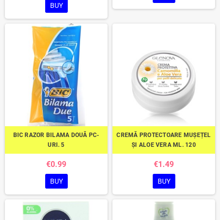
BUY
BIC RAZOR BILAMA DOUĂ PC-
CREMĂ PROTECTOARE MUȘEȚEL
URI. 5
ȘI ALOE VERA ML. 120
€0.99
€1.49
BUY
BUY