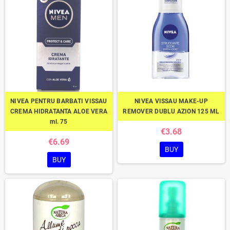
NIVEA PENTRU BARBATI VISSAU
NIVEA VISSAU MAKE-UP
CREMA HIDRATANTA ALOE VERA
REMOVER DUBLU AZION 125 ML
ml. 75
€3.68
€6.69
BUY
BUY