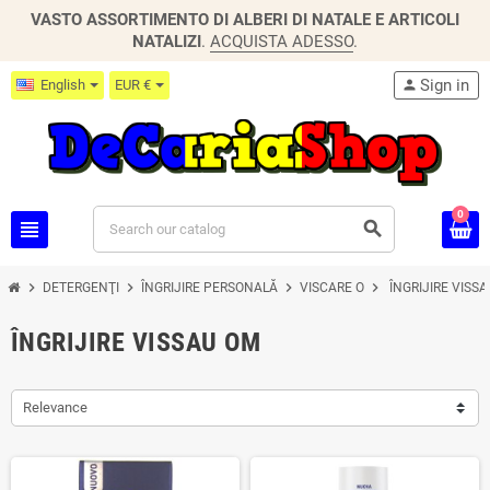
VASTO ASSORTIMENTO DI ALBERI DI NATALE E ARTICOLI
NATALIZI
.
ACQUISTA ADESSO
.
Sign in
English
EUR €
person
0
view_headline
search
chevron_right
chevron_right
chevron_right
chevron_right
DETERGENŢI
ÎNGRIJIRE PERSONALĂ
VISCARE O
ÎNGRIJIRE VISS
ÎNGRIJIRE VISSAU OM
Relevance