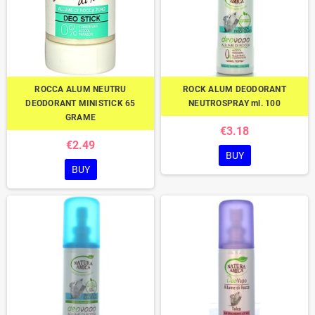
ROCCA ALUM NEUTRU
ROCK ALUM DEODORANT
DEODORANT MINISTICK 65
NEUTROSPRAY ml. 100
GRAME
€3.18
€2.49
BUY
BUY