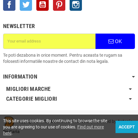
Facebook
Twitter
YouTube
Pinterest
Instagram
NEWSLETTER
OK
Te poti dezabona in orice moment. Pentru aceasta te rugam sa
folosesti informatiile noastre de contact din nota legala.
INFORMATION
MIGLIORI MARCHE
CATEGORIE MIGLIORI
This site uses cookies. By continuing to browse the site
Copyright © 2021
DECARIASHOP SRL
| Powered by
Antonio
you are agreeing to our use of cookies.
Find out more
ACCEPT
De Caria
here
.