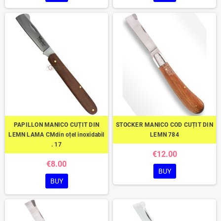
PAPILLON MANICO CUȚIT DIN
STOCKER MANICO COD CUȚIT DIN
LEMN LAMA CMdin oțel inoxidabil
LEMN 784
. 17
€12.00
€8.00
BUY
BUY