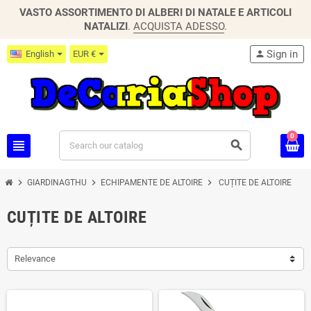
VASTO ASSORTIMENTO DI ALBERI DI NATALE E ARTICOLI
NATALIZI
.
ACQUISTA ADESSO
.
Sign in
English
EUR €
person
0
view_headline
search
chevron_right
chevron_right
chevron_right
GIARDINAGTHU
ECHIPAMENTE DE ALTOIRE
CUȚITE DE ALTOIRE
CUȚITE DE ALTOIRE
Relevance