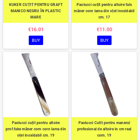
KUKER CUȚIT PENTRU GRAFT
Paolucci cuțit pentru altoire fals
MANICO NEGRU ÎN PLASTIC
mâner corn lama din oțel inoxidabil
MARE
cm. 17
€16.01
€11.00
BUY
BUY
Paolucci cuțit pentru altoire
Paolucci Cutit pentru manerul
prof.fake mâner corn corn lama din
profesional de altoire in cm real
oțel inoxidabil cm. 19
corn. 19