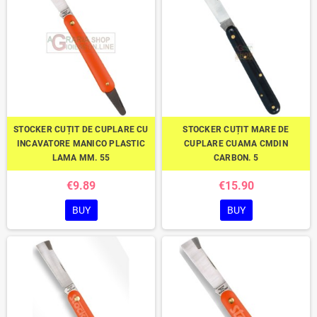
STOCKER CUȚIT DE CUPLARE CU
STOCKER CUȚIT MARE DE
INCAVATORE MANICO PLASTIC
CUPLARE CUAMA CMDIN
LAMA MM. 55
CARBON. 5
€9.89
€15.90
BUY
BUY