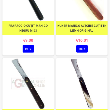
FRARACCIO CUȚIT MANICO
KUKER MANICO ALTOIRE CUȚIT ÎN
NEGRU MICI
LEMN ORIGINAL
€9.00
€16.01
BUY
BUY