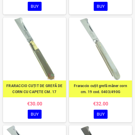
BUY
BUY
FRARACCIO CUȚIT DE GREFĂ DE
Fraraccio cuțit grefă mâner corn
CORN CU CAPETE CM. 17
cm. 19 cod. 0403/490G
€30.00
€32.00
BUY
BUY