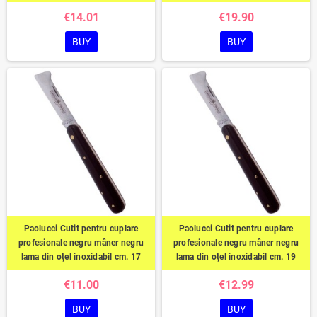
€14.01
€19.90
BUY
BUY
Paolucci Cutit pentru cuplare
Paolucci Cutit pentru cuplare
profesionale negru mâner negru
profesionale negru mâner negru
lama din oțel inoxidabil cm. 17
lama din oțel inoxidabil cm. 19
€11.00
€12.99
BUY
BUY