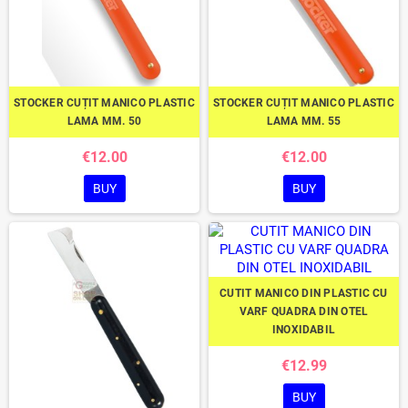
STOCKER CUȚIT MANICO PLASTIC
STOCKER CUȚIT MANICO PLASTIC
LAMA MM. 50
LAMA MM. 55
€12.00
€12.00
BUY
BUY
CUTIT MANICO DIN PLASTIC CU
VARF QUADRA DIN OTEL
INOXIDABIL
€12.99
BUY