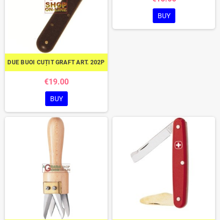
BUY
DUE BUOI CUȚIT GRAFT ART. 202P
€19.00
BUY