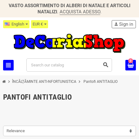
VASTO ASSORTIMENTO DI ALBERI DI NATALE E ARTICOLI
NATALIZI
.
ACQUISTA ADESSO
.
Sign in
English
EUR €
person
0
view_headline
search
chevron_right
chevron_right
ÎNCĂLȚĂMINTE ANTI-NFORTUNISTICA
Pantofi ANTITAGLIO
PANTOFI ANTITAGLIO
Relevance