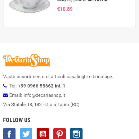
vichy bej plate OLIMPIA LINE
€10.89
Vasto assortimento di articoli casalinghi e bricolage.
Tel:
+39 0966 55662 int. 1
Email: info@decariashop.it
Via Statale 18, 182 - Gioia Tauro (RC)
FOLLOW US
Facebook
Twitter
YouTube
Pinterest
Instagram