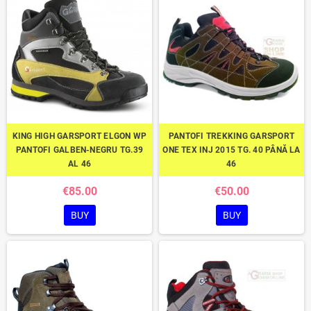
KING HIGH GARSPORT ELGON WP
PANTOFI TREKKING GARSPORT
PANTOFI GALBEN-NEGRU TG.39
ONE TEX INJ 2015 TG. 40 PÂNĂ LA
AL 46
46
€85.00
€50.00
BUY
BUY