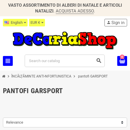
VASTO ASSORTIMENTO DI ALBERI DI NATALE E ARTICOLI
NATALIZI
.
ACQUISTA ADESSO
.
Sign in
English
EUR €
person
0
view_headline
search
chevron_right
chevron_right
ÎNCĂLȚĂMINTE ANTI-NFORTUNISTICA
pantofi GARSPORT
PANTOFI GARSPORT
Relevance