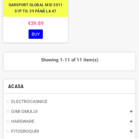
GARSPORT GLOBAL MID 2011
S1P TG. 39 PÂNĂ LA 47
€39.89
BUY
Showing 1-11 of 11 item(s)
ACASA
ELECTROCASNICE
GIMI OMULUI
HARDWARE
FITODROGURI