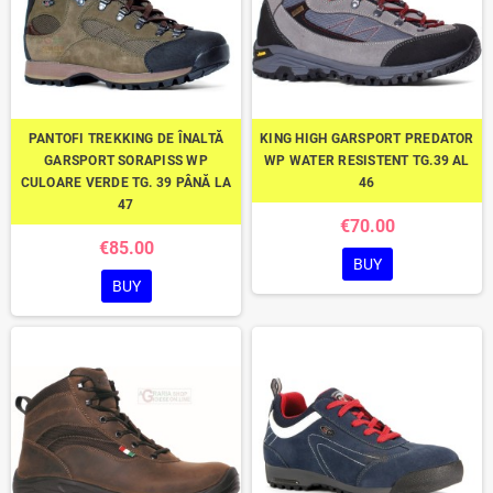
PANTOFI TREKKING DE ÎNALTĂ
KING HIGH GARSPORT PREDATOR
GARSPORT SORAPISS WP
WP WATER RESISTENT TG.39 AL
CULOARE VERDE TG. 39 PÂNĂ LA
46
47
€70.00
€85.00
BUY
BUY