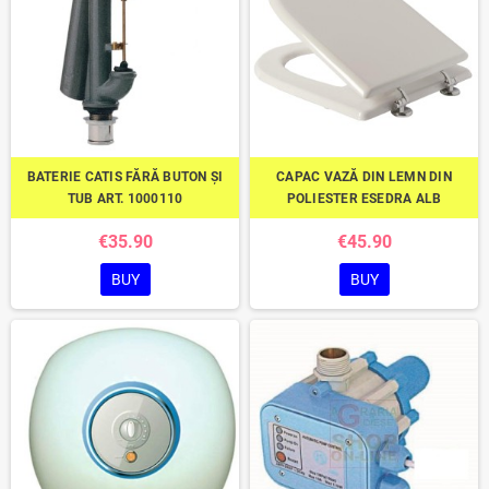
BATERIE CATIS FĂRĂ BUTON ȘI
CAPAC VAZĂ DIN LEMN DIN
TUB ART. 1000110
POLIESTER ESEDRA ALB
€35.90
€45.90
BUY
BUY