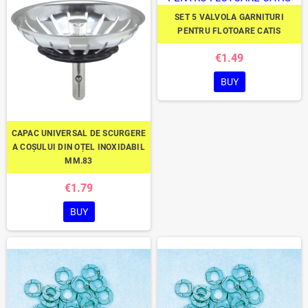
SET 5 VALVOLA GARNITURI
PENTRU FLOTOARE CATIS
€1.49
BUY
CAPAC UNIVERSAL DE SCURGERE
A COȘULUI DIN OȚEL INOXIDABIL
MM.83
€1.79
BUY