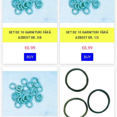
SET DE 10 GARNITURI FĂRĂ
SET DE 10 GARNITURI FĂRĂ
AZBEST GR. 3/8
AZBEST GR. 1/2
€0.99
€0.99
BUY
BUY