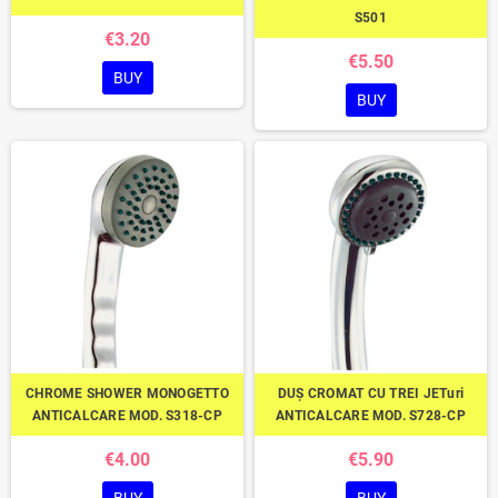
S501
€3.20
€5.50
BUY
BUY
CHROME SHOWER MONOGETTO
DUȘ CROMAT CU TREI JETuri
ANTICALCARE MOD. S318-CP
ANTICALCARE MOD. S728-CP
€4.00
€5.90