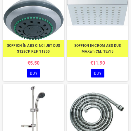
SOFFION ÎN ABS CINCI JET DUȘ
SOFFION IN CROM ABS DUS
S128CP REF. 11850
MAXam CM. 15x15
€5.50
€11.90
BUY
BUY