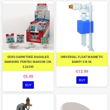
GEKO GARNITURĂ BIADALBĂ
UNIVERSAL FLOAT MAGNETIC
SANIBORD PENTRU MARGINI CM.
BAMPI 3/8 IN.
2.2x240
€13.99
€5.49
BUY
BUY