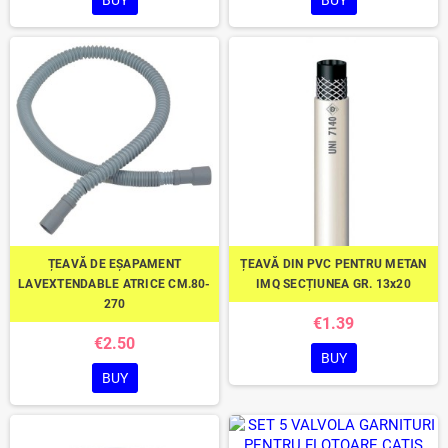
BUY
BUY
ȚEAVĂ DE EȘAPAMENT
ȚEAVĂ DIN PVC PENTRU METAN
LAVEXTENDABLE ATRICE CM.80-
IMQ SECȚIUNEA GR. 13x20
270
€1.39
€2.50
BUY
BUY