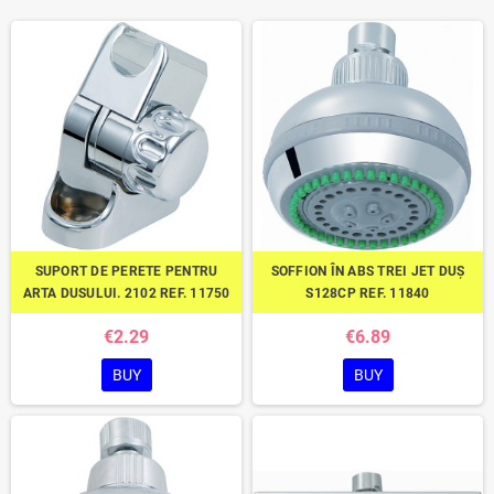
SUPORT DE PERETE PENTRU
SOFFION ÎN ABS TREI JET DUȘ
ARTA DUSULUI. 2102 REF. 11750
S128CP REF. 11840
€2.29
€6.89
BUY
BUY