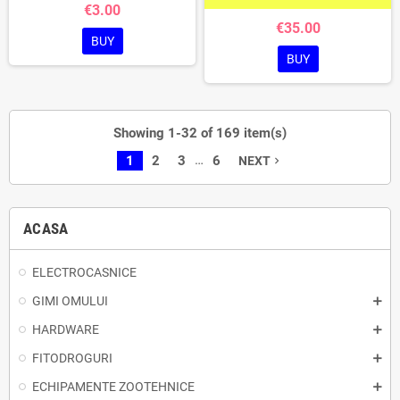
€3.00
€35.00
BUY
BUY
Showing 1-32 of 169 item(s)
…
1
2
3
6
NEXT
navigate_next
ACASA
ELECTROCASNICE
GIMI OMULUI
HARDWARE
FITODROGURI
ECHIPAMENTE ZOOTEHNICE