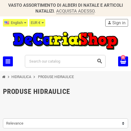
VASTO ASSORTIMENTO DI ALBERI DI NATALE E ARTICOLI
NATALIZI
.
ACQUISTA ADESSO
.
Sign in
English
EUR €
person
0
view_headline
search
chevron_right
chevron_right
HIDRAULICA
PRODUSE HIDRAULICE
PRODUSE HIDRAULICE
Relevance