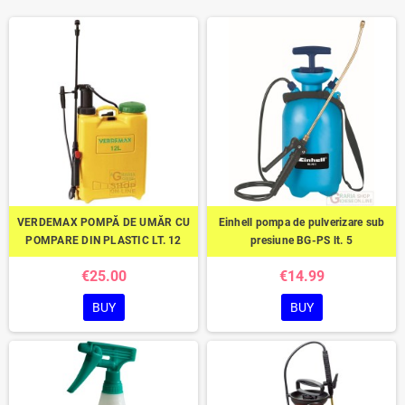
VERDEMAX POMPĂ DE UMĂR CU
Einhell pompa de pulverizare sub
POMPARE DIN PLASTIC LT. 12
presiune BG-PS lt. 5
€25.00
€14.99
BUY
BUY