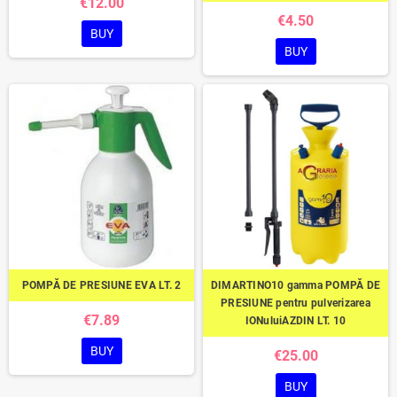
€12.00
€4.50
BUY
BUY
POMPĂ DE PRESIUNE EVA LT. 2
DIMARTINO10 gamma POMPĂ DE
PRESIUNE pentru pulverizarea
€7.89
IONuluiAZDIN LT. 10
BUY
€25.00
BUY