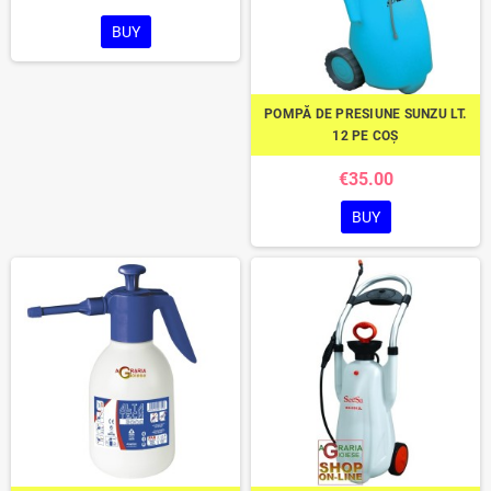
BUY
POMPĂ DE PRESIUNE SUNZU LT.
12 PE COȘ
€35.00
BUY