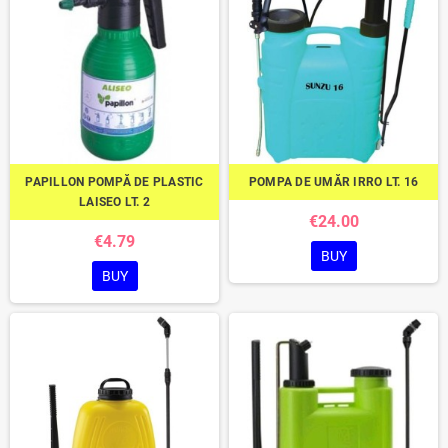
PAPILLON POMPĂ DE PLASTIC
POMPA DE UMĂR IRRO LT. 16
LAISEO LT. 2
€24.00
€4.79
BUY
BUY