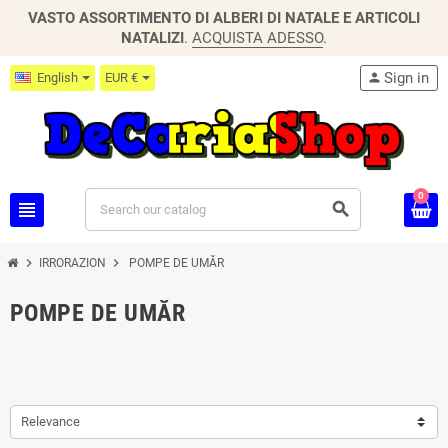
VASTO ASSORTIMENTO DI ALBERI DI NATALE E ARTICOLI
NATALIZI
.
ACQUISTA ADESSO
.
Sign in
English
EUR €
person
0
view_headline
search
chevron_right
chevron_right
IRRORAZION
POMPE DE UMĂR
POMPE DE UMĂR
Relevance