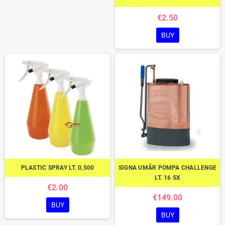
€2.50
BUY
PLASTIC SPRAY LT. 0,500
SIGNA UMĂR POMPA CHALLENGE
LT. 16 SX
€2.00
€149.00
BUY
BUY