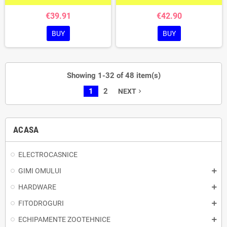
€39.91
€42.90
BUY
BUY
Showing 1-32 of 48 item(s)
1
2
NEXT
navigate_next
ACASA
ELECTROCASNICE
GIMI OMULUI
HARDWARE
FITODROGURI
ECHIPAMENTE ZOOTEHNICE