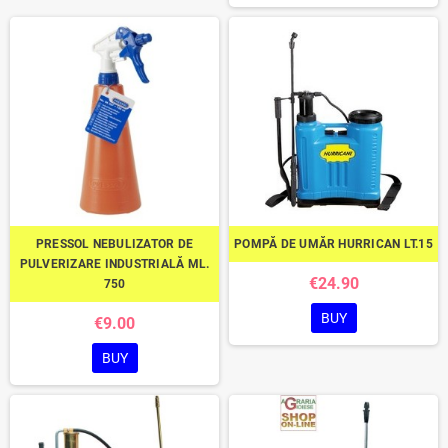
PRESSOL NEBULIZATOR DE
POMPĂ DE UMĂR HURRICAN LT.15
PULVERIZARE INDUSTRIALĂ ML.
€24.90
750
BUY
€9.00
BUY