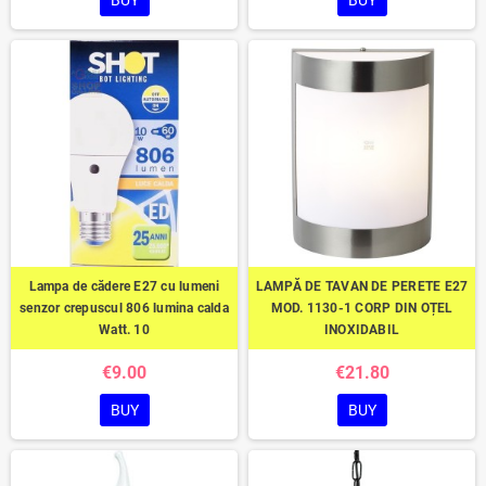
BUY
BUY
Lampa de cădere E27 cu lumeni
LAMPĂ DE TAVAN DE PERETE E27
senzor crepuscul 806 lumina calda
MOD. 1130-1 CORP DIN OȚEL
Watt. 10
INOXIDABIL
€9.00
€21.80
BUY
BUY