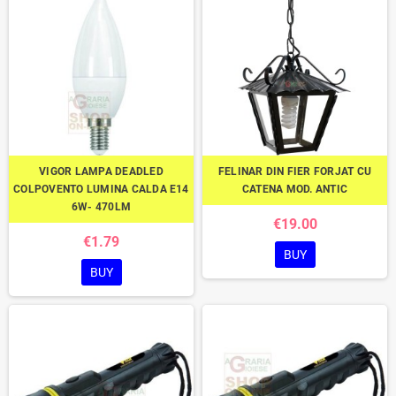
VIGOR LAMPA DEADLED
FELINAR DIN FIER FORJAT CU
COLPOVENTO LUMINA CALDA E14
CATENA MOD. ANTIC
6W- 470LM
€19.00
€1.79
BUY
BUY