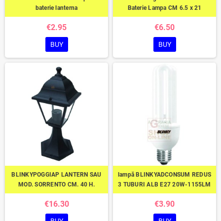
baterie lanterna
Baterie Lampa CM 6.5 x 21
€2.95
€6.50
BUY
BUY
BLINKYPOGGIAP LANTERN SAU
lampă BLINKYADCONSUM REDUS
MOD. SORRENTO CM. 40 H.
3 TUBURI ALB E27 20W-1155LM
€16.30
€3.90