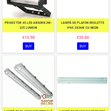
PROIECTOR 45 LED ABSORB.3W-
LAMPĂ DE PLAFON REGLETTE
225 LUMENI
IP65 2X36W CU NEON
€15.90
€35.00
BUY
BUY