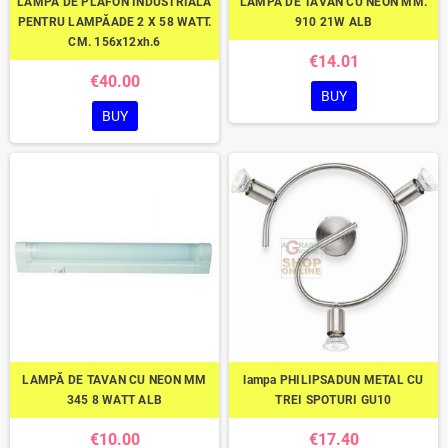
LAMPĂ DE PLAFON INDUSTRIALĂ
LAMPĂ DE TAVAN CU NEON MM.
PENTRU LAMPĂADE 2 X 58 WATT.
910 21W ALB
CM. 156x12xh.6
€14.01
€40.00
BUY
BUY
LAMPĂ DE TAVAN CU NEON MM
lampa PHILIPSADUN METAL CU
345 8 WATT ALB
TREI SPOTURI GU10
€10.00
€17.40