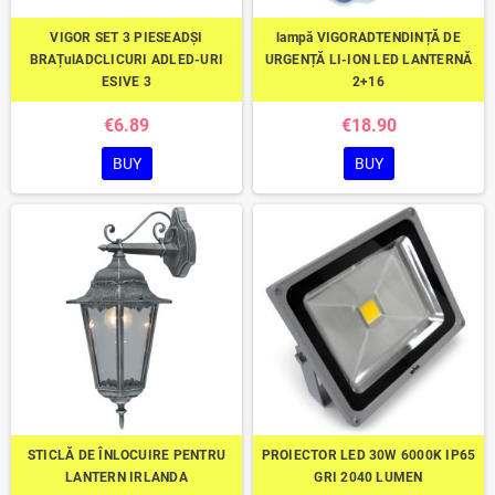
VIGOR SET 3 PIESEADȘI
lampă VIGORADTENDINȚĂ DE
BRAȚulADCLICURI ADLED-URI
URGENȚĂ LI-ION LED LANTERNĂ
ESIVE 3
2+16
€6.89
€18.90
BUY
BUY
STICLĂ DE ÎNLOCUIRE PENTRU
PROIECTOR LED 30W 6000K IP65
LANTERN IRLANDA
GRI 2040 LUMEN