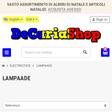
VASTO ASSORTIMENTO DI ALBERI DI NATALE E ARTICOLI
NATALIZI
.
ACQUISTA ADESSO
.
Sign in
English
EUR €
person
0
view_headline
search
chevron_right
chevron_right
ELECTRICITATE
LAMPAADE
LAMPAADE
Relevance