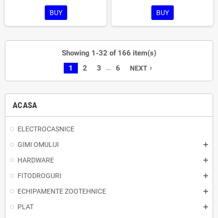
BUY
BUY
Showing 1-32 of 166 item(s)
…
1
2
3
6
NEXT
navigate_next
ACASA
ELECTROCASNICE
GIMI OMULUI
HARDWARE
FITODROGURI
ECHIPAMENTE ZOOTEHNICE
PLAT