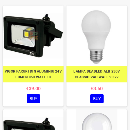
VIGOR FARURI DIN ALUMINIU 24V
LAMPA DEADLED ALB 230V
LUMEN 850 WATT. 10
CLASSIC VAC WATT. 9 E27
€39.00
€3.50
BUY
BUY