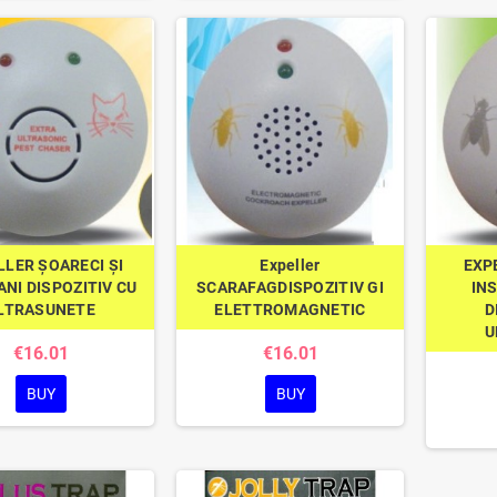
LLER ȘOARECI ȘI
Expeller
EXP
NI DISPOZITIV CU
SCARAFAGDISPOZITIV GI
IN
LTRASUNETE
ELETTROMAGNETIC
D
U
€16.01
€16.01
BUY
BUY