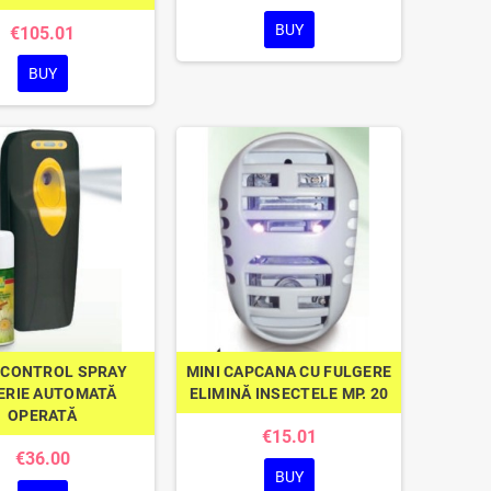
BUY
€105.01
BUY
 CONTROL SPRAY
MINI CAPCANA CU FULGERE
ERIE AUTOMATĂ
ELIMINĂ INSECTELE MP. 20
OPERATĂ
€15.01
€36.00
BUY