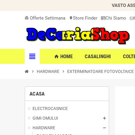
VASTO ASS
Offerte Settimana
Store Finder
Chi Siamo
card_giftcard
location_on
view_headline
HOME
CASALINGHI
COLT
home
chevron_right
HARDWARE
chevron_right
EXTERMINATOARE FOTOVOLTAICE
ACASA
ELECTROCASNICE
GIMI OMULUI
HARDWARE