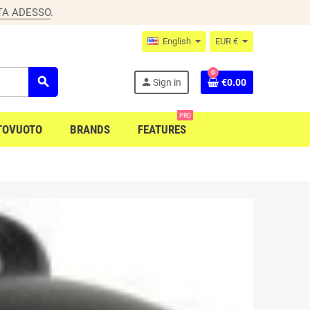
TA ADESSO
.
English
EUR €
0
search
person
Sign in
€0.00
PRO
TOVUOTO
BRANDS
FEATURES