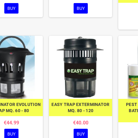
BUY
BUY
INATOR EVOLUTION
EASY TRAP EXTERMINATOR
PEST
AP MQ. 60 - 80
MQ. 80 - 120
BAT
€44.99
€40.00
BUY
BUY