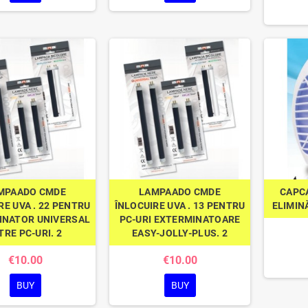
MPAADO CMDE
LAMPAADO CMDE
CAPC
RE UVA . 22 PENTRU
ÎNLOCUIRE UVA . 13 PENTRU
ELIMIN
INATOR UNIVERSAL
PC-URI EXTERMINATOARE
TRE PC-URI. 2
EASY-JOLLY-PLUS. 2
€10.00
€10.00
BUY
BUY