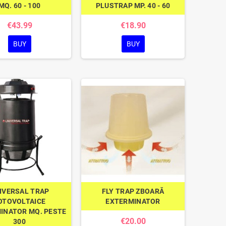
MQ. 60 - 100
PLUSTRAP MP. 40 - 60
€43.99
€18.90
BUY
BUY
IVERSAL TRAP
FLY TRAP ZBOARĂ
OTOVOLTAICE
EXTERMINATOR
INATOR MQ. PESTE
€20.00
300