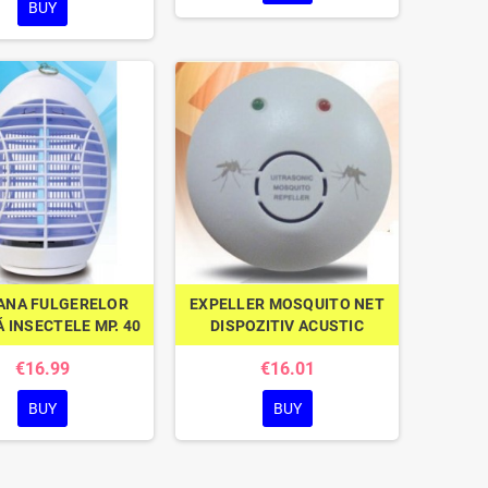
BUY
ANA FULGERELOR
EXPELLER MOSQUITO NET
Ă INSECTELE MP. 40
DISPOZITIV ACUSTIC
€16.99
€16.01
BUY
BUY