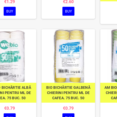
€1.29
€2.60
BUY
BUY
O BICHÂRTIE ALBĂ
BIO BICHÂRTIE GALBENĂ
AM BIO
INI PENTRU ML DE
CHIERINI PENTRU ML DE
CHIER
EA. 75 BUC. 50
CAFEA. 75 BUC. 50
CAF
€0.79
€0.79