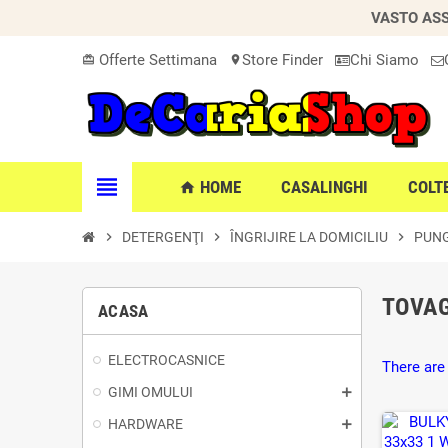
VASTO ASS
Offerte Settimana
Store Finder
Chi Siamo
card_giftcard
location_on
view_headline
HOME
CASALINGHI
COLT
home
chevron_right
DETERGENŢI
chevron_right
ÎNGRIJIRE LA DOMICILIU
chevron_right
PUNG
TOVAG
ACASA
ELECTROCASNICE
There are
GIMI OMULUI
HARDWARE