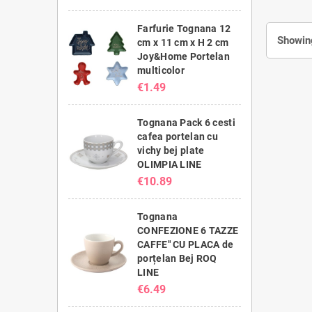
Farfurie Tognana 12
Showing
cm x 11 cm x H 2 cm
Joy&Home Portelan
multicolor
€1.49
Tognana Pack 6 cesti
cafea portelan cu
vichy bej plate
OLIMPIA LINE
€10.89
Tognana
CONFEZIONE 6 TAZZE
CAFFE" CU PLACA de
porțelan Bej ROQ
LINE
€6.49