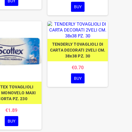
BUY
BUY
TENDERLY TOVAGLIOLI DI
CARTA DECORATI 2VELI CM.
38x38 PZ. 30
€0.70
BUY
TEX TOVAGLIOLI
 MONOVELO MAXI
ORTA PZ. 230
€1.89
BUY