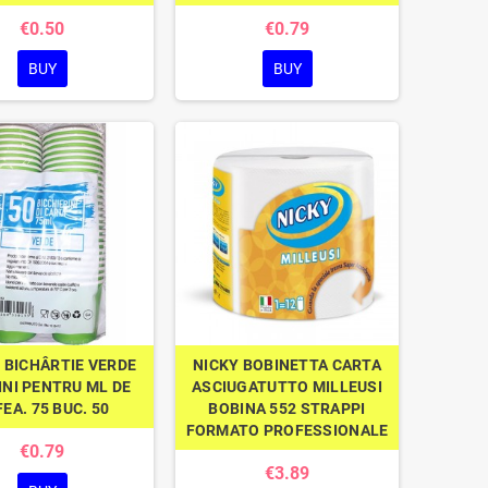
€0.50
€0.79
BUY
BUY
 BICHÂRTIE VERDE
NICKY BOBINETTA CARTA
INI PENTRU ML DE
ASCIUGATUTTO MILLEUSI
EA. 75 BUC. 50
BOBINA 552 STRAPPI
FORMATO PROFESSIONALE
€0.79
€3.89