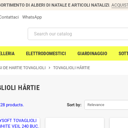
ORTIMENTO DI ALBERI DI NATALE E ARTICOLI NATALIZI
.
ACQUIS
Contattaci
WhatsApp
ELLERIA
ELETTRODOMESTICI
GIARDINAGGIO
SOT
I DE HARTIE TOVAGLIOLI
chevron_right
TOVAGLIOLI HÂRTIE
LIOLI HÂRTIE
 28 products.
Sort by:
Relevance