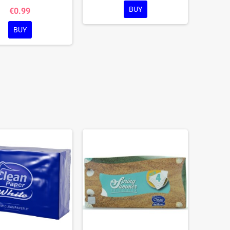
BUY
€0.99
BUY