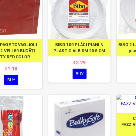
PAGE TOVAGLIOLI
BIBO 100 PLĂCI PIANI N
BIBO 2 L
 2 VELI 50 BUCĂȚI
PLASTIC ALB DM 20 5 CM
pla
TY RED COLOR
€3.29
€1.18
BUY
BUY
C
FAZZ.V