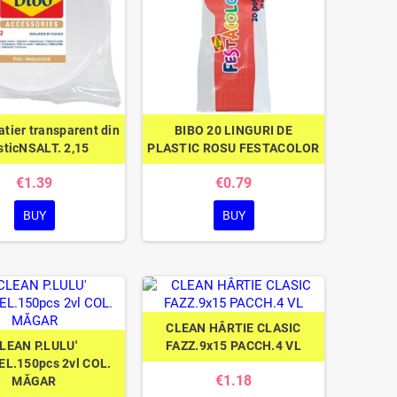
atier transparent din
BIBO 20 LINGURI DE
sticNSALT. 2,15
PLASTIC ROSU FESTACOLOR
€1.39
€0.79
BUY
BUY
CLEAN HÂRTIE CLASIC
LEAN P.LULU'
FAZZ.9x15 PACCH.4 VL
EL.150pcs 2vl COL.
€1.18
MĂGAR