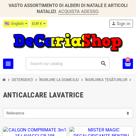
VASTO ASSORTIMENTO DI ALBERI DI NATALE E ARTICOLI
NATALIZI
.
ACQUISTA ADESSO
.
Sign in
English
EUR €
person
0
view_headline
search
chevron_right
chevron_right
chevron_right
chevron_right
DETERGENŢI
ÎNGRIJIRE LA DOMICILIU
ÎNGRIJIREA ȚESĂTURILOR
ANTICALCARE LAVATRICE
Relevance