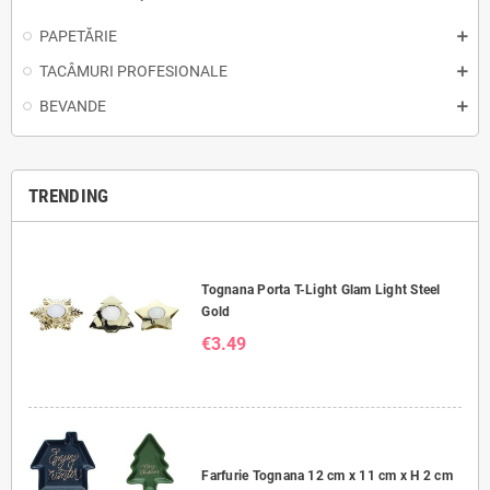
PAPETĂRIE
TACÂMURI PROFESIONALE
BEVANDE
TRENDING
Tognana Porta T-Light Glam Light Steel
Gold
€3.49
Farfurie Tognana 12 cm x 11 cm x H 2 cm