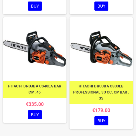
BUY
BUY
HITACHI DRUJBA CS40EA BAR
HITACHI DRUJBA CS33EB
CM. 45
PROFESSIONAL 33 CC. CMBAR .
35
€335.00
€179.00
BUY
BUY