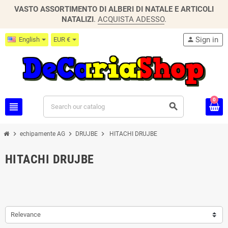
VASTO ASSORTIMENTO DI ALBERI DI NATALE E ARTICOLI
NATALIZI
.
ACQUISTA ADESSO
.
Sign in
English
EUR €
person
0
view_headline
search
chevron_right
chevron_right
chevron_right
echipamente AG
DRUJBE
HITACHI DRUJBE
HITACHI DRUJBE
Relevance