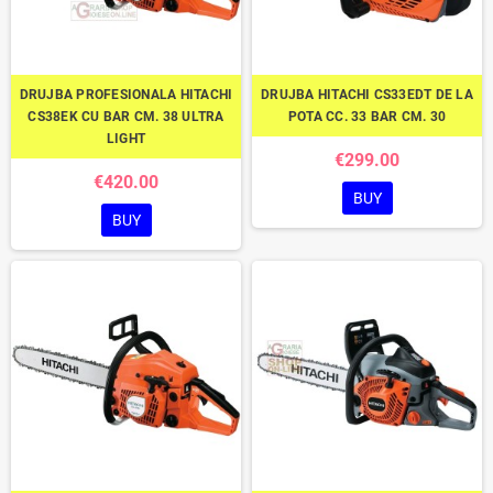
DRUJBA PROFESIONALA HITACHI
DRUJBA HITACHI CS33EDT DE LA
CS38EK CU BAR CM. 38 ULTRA
POTA CC. 33 BAR CM. 30
LIGHT
€299.00
€420.00
BUY
BUY