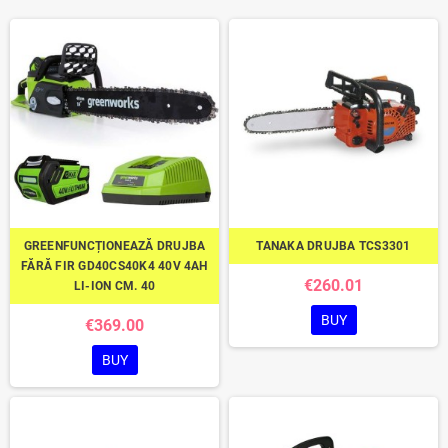
GREENFUNCȚIONEAZĂ DRUJBA
TANAKA DRUJBA TCS3301
FĂRĂ FIR GD40CS40K4 40V 4AH
€260.01
LI-ION CM. 40
BUY
€369.00
BUY