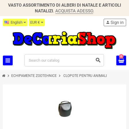
VASTO ASSORTIMENTO DI ALBERI DI NATALE E ARTICOLI
NATALIZI
.
ACQUISTA ADESSO
.
Sign in
English
EUR €
person
0
view_headline
search
chevron_right
chevron_right
ECHIPAMENTE ZOOTEHNICE
CLOPOTE PENTRU ANIMALI