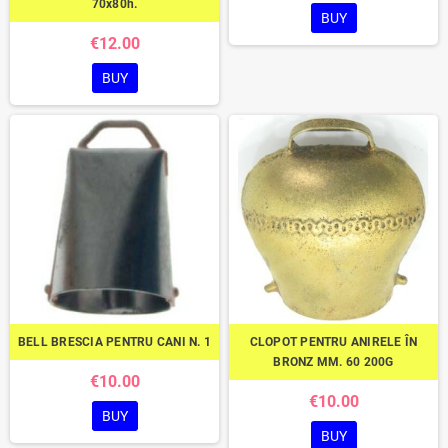
70x80h.
BUY
€12.00
BUY
BELL BRESCIA PENTRU CANI N. 1
CLOPOT PENTRU ANIRELE ÎN
BRONZ MM. 60 200G
€10.00
€10.00
BUY
BUY