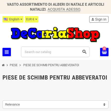
VASTO ASSORTIMENTO DI ALBERI DI NATALE E ARTICOLI
NATALIZI
.
ACQUISTA ADESSO
.
Sign in
English
EUR €
person
0
view_headline
search
chevron_right
chevron_right
PIESE
PIESE DE SCHIMB PENTRU ABBEVERATOI
PIESE DE SCHIMB PENTRU ABBEVERATOI
Relevance