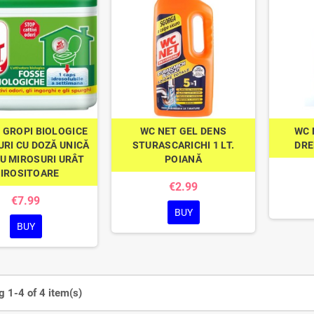
 GROPI BIOLOGICE
WC NET GEL DENS
WC 
URI CU DOZĂ UNICĂ
STURASCARICHI 1 LT.
DRE
U MIROSURI URÂT
POIANĂ
IROSITOARE
€2.99
€7.99
BUY
BUY
 1-4 of 4 item(s)