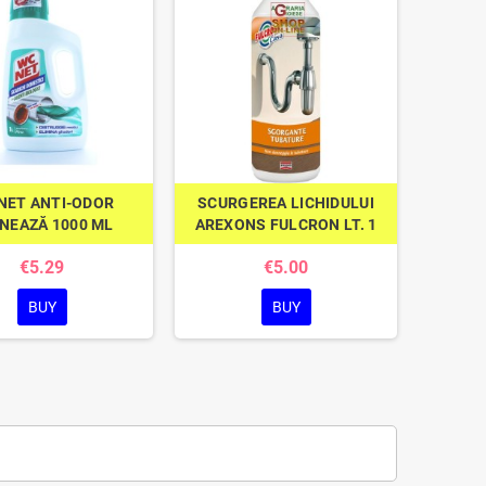
NET ANTI-ODOR
SCURGEREA LICHIDULUI
NEAZĂ 1000 ML
AREXONS FULCRON LT. 1
€5.29
€5.00
BUY
BUY