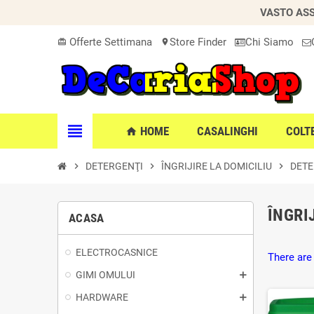
VASTO ASS
Offerte Settimana
Store Finder
Chi Siamo
card_giftcard
location_on
view_headline
HOME
CASALINGHI
COLT
home
chevron_right
DETERGENŢI
chevron_right
ÎNGRIJIRE LA DOMICILIU
chevron_right
DETE
ÎNGRI
ACASA
ELECTROCASNICE
There are
GIMI OMULUI
HARDWARE