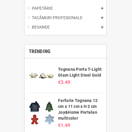
PAPETĂRIE
TACÂMURI PROFESIONALE
BEVANDE
TRENDING
Tognana Porta T-Light
Glam Light Steel Gold
€3.49
Farfurie Tognana 12
cm x 11 cm x H 2 cm
Joy&Home Portelan
multicolor
€1.49