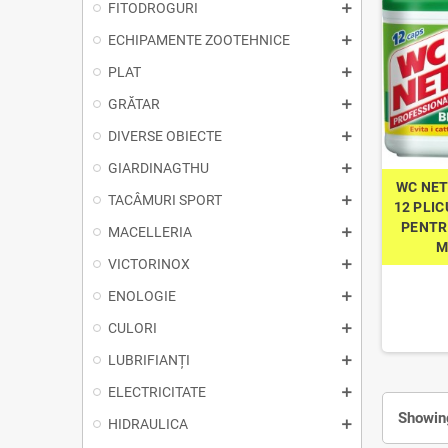
FITODROGURI
ECHIPAMENTE ZOOTEHNICE
PLAT
GRĂTAR
DIVERSE OBIECTE
GIARDINAGTHU
WC NET
TACÂMURI SPORT
12 PLIC
PENTR
MACELLERIA
M
VICTORINOX
ENOLOGIE
CULORI
LUBRIFIANȚI
ELECTRICITATE
Showing
HIDRAULICA