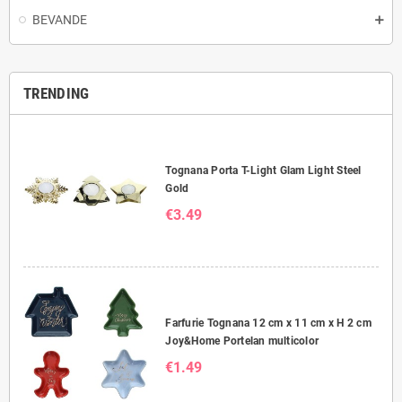
BEVANDE
TRENDING
Tognana Porta T-Light Glam Light Steel
Gold
€3.49
Farfurie Tognana 12 cm x 11 cm x H 2 cm
Joy&Home Portelan multicolor
€1.49