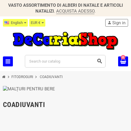
VASTO ASSORTIMENTO DI ALBERI DI NATALE E ARTICOLI
NATALIZI
.
ACQUISTA ADESSO
.
Sign in
English
EUR €
person
0
view_headline
search
chevron_right
chevron_right
FITODROGURI
COADIUVANTI
COADIUVANTI