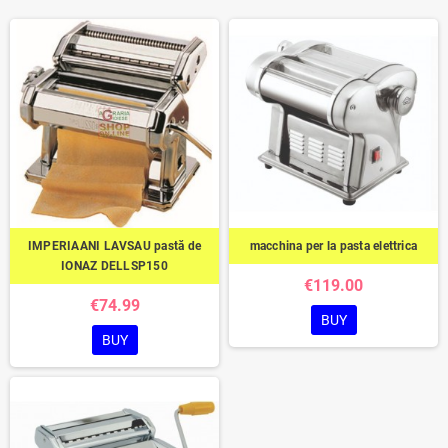
IMPERIAANI LAVSAU pastă de
macchina per la pasta elettrica
IONAZ DELLSP150
€119.00
€74.99
BUY
BUY