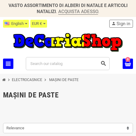
VASTO ASSORTIMENTO DI ALBERI DI NATALE E ARTICOLI
NATALIZI
.
ACQUISTA ADESSO
.
Sign in
English
EUR €
person
0
view_headline
search
chevron_right
chevron_right
ELECTROCASNICE
MAȘINI DE PASTE
MAȘINI DE PASTE
Relevance