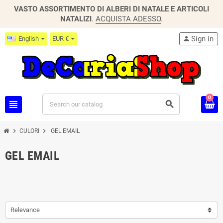
VASTO ASSORTIMENTO DI ALBERI DI NATALE E ARTICOLI
NATALIZI
.
ACQUISTA ADESSO
.
Sign in
English
EUR €
person
0
view_headline
search
chevron_right
chevron_right
CULORI
GEL EMAIL
GEL EMAIL
Relevance