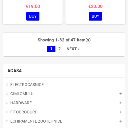
€19.00
€20.00
BUY
BUY
Showing 1-32 of 47 item(s)
1
2
NEXT
navigate_next
ACASA
ELECTROCASNICE
GIMI OMULUI
HARDWARE
FITODROGURI
ECHIPAMENTE ZOOTEHNICE