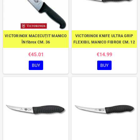
VICTORINOX MACECUȚIT MANICO
VICTORINOX KNIFE ULTRA GRIP
ÎN fibrox CM. 36
FLEXIBIL MANICO FIBROX CM. 12
€45.01
€14.99
BUY
BUY