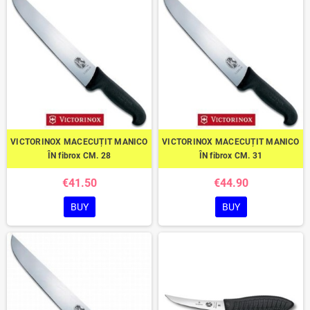
VICTORINOX MACECUȚIT MANICO
VICTORINOX MACECUȚIT MANICO
ÎN fibrox CM. 28
ÎN fibrox CM. 31
€41.50
€44.90
BUY
BUY