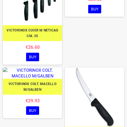
BUY
VICTORINOX CUIER M NETICAG
CM. 35
€26.60
BUY
VICTORINOX COLT. MACELLO
M/GALBEN
€29.93
BUY