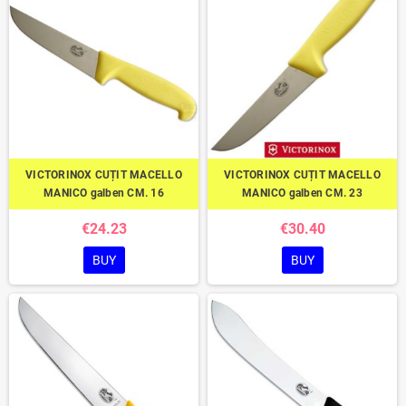
VICTORINOX CUȚIT MACELLO
VICTORINOX CUȚIT MACELLO
MANICO galben CM. 16
MANICO galben CM. 23
€24.23
€30.40
BUY
BUY