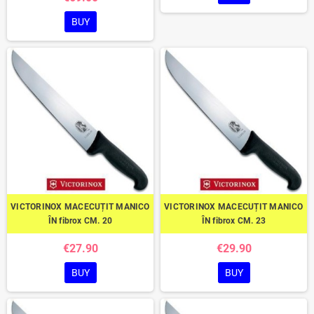
BUY
VICTORINOX MACECUȚIT MANICO
VICTORINOX MACECUȚIT MANICO
ÎN fibrox CM. 20
ÎN fibrox CM. 23
€27.90
€29.90
BUY
BUY