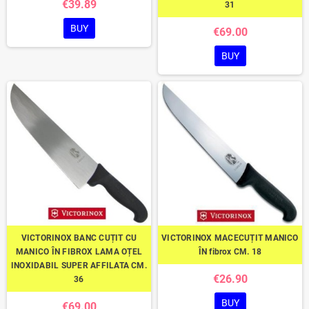
€39.89
31
BUY
€69.00
BUY
VICTORINOX BANC CUȚIT CU
VICTORINOX MACECUȚIT MANICO
MANICO ÎN FIBROX LAMA OȚEL
ÎN fibrox CM. 18
INOXIDABIL SUPER AFFILATA CM.
€26.90
36
BUY
€69.00