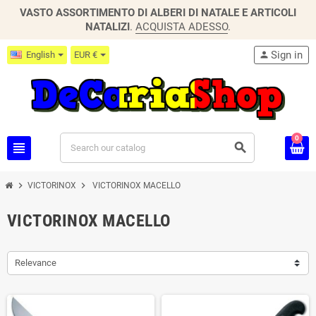
VASTO ASSORTIMENTO DI ALBERI DI NATALE E ARTICOLI
NATALIZI
.
ACQUISTA ADESSO
.
Sign in
English
EUR €
person
0
view_headline
search
chevron_right
chevron_right
VICTORINOX
VICTORINOX MACELLO
VICTORINOX MACELLO
Relevance