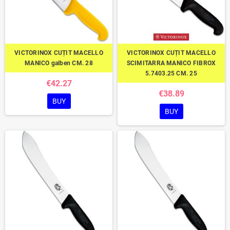
VICTORINOX CUȚIT MACELLO
VICTORINOX CUȚIT MACELLO
MANICO galben CM. 28
SCIMITARRA MANICO FIBROX
5.7403.25 CM. 25
€42.27
€38.89
BUY
BUY