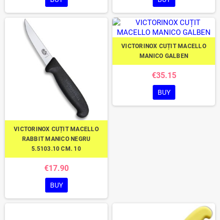
VICTORINOX CUȚIT MACELLO
MANICO GALBEN
€35.15
BUY
VICTORINOX CUȚIT MACELLO
RABBIT MANICO NEGRU
5.5103.10 CM. 10
€17.90
BUY