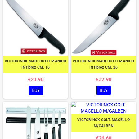
VICTORINOX MACECUȚIT MANICO
VICTORINOX MACECUȚIT MANICO
ÎN fibrox CM. 16
ÎN fibrox CM. 26
€23.90
€32.90
BUY
BUY
VICTORINOX COLT. MACELLO
M/GALBEN
€26.60