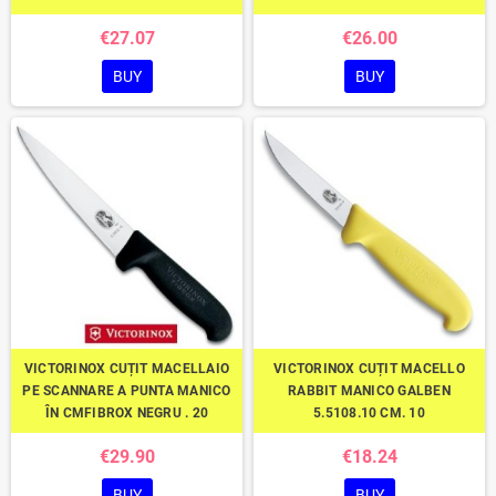
€27.07
€26.00
BUY
BUY
VICTORINOX CUȚIT MACELLAIO
VICTORINOX CUȚIT MACELLO
PE SCANNARE A PUNTA MANICO
RABBIT MANICO GALBEN
ÎN CMFIBROX NEGRU . 20
5.5108.10 CM. 10
€29.90
€18.24
BUY
BUY