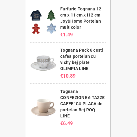
Farfurie Tognana 12
cm x 11 cm x H 2 cm
Joy&Home Portelan
multicolor
€1.49
Tognana Pack 6 cesti
cafea portelan cu
vichy bej plate
OLIMPIA LINE
€10.89
Tognana
CONFEZIONE 6 TAZZE
CAFFE" CU PLACA de
porțelan Bej ROQ
LINE
€6.49