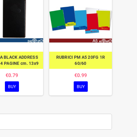
A BLACK ADDRESS
RUBRICI PM A5 20FG 1R
4 PAGINE cm. 13x9
60/60
€0.79
€0.99
BUY
BUY