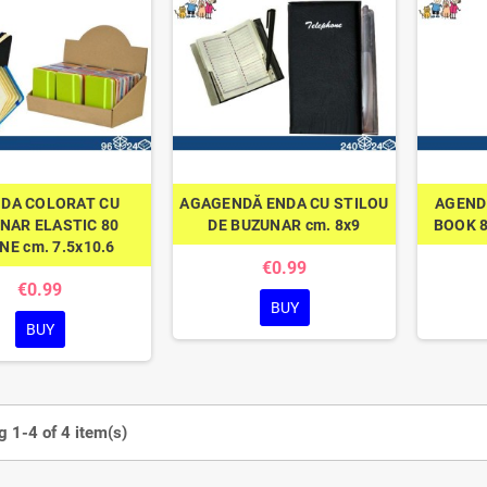
DA COLORAT CU
AGAGENDĂ ENDA CU STILOU
AGEND
NAR ELASTIC 80
DE BUZUNAR cm. 8x9
BOOK 8
NE cm. 7.5x10.6
€0.99
€0.99
BUY
BUY
 1-4 of 4 item(s)