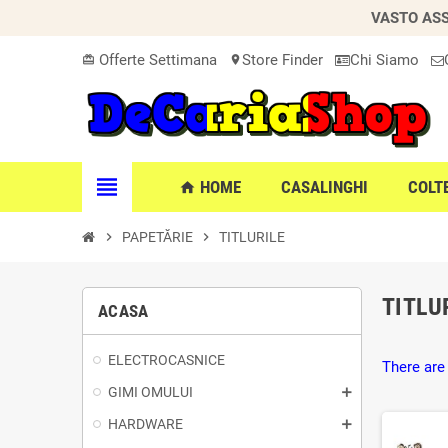
VASTO ASS
Offerte Settimana
Store Finder
Chi Siamo
card_giftcard
location_on
view_headline
HOME
CASALINGHI
COLT
home
chevron_right
PAPETĂRIE
chevron_right
TITLURILE
TITLU
ACASA
ELECTROCASNICE
There are
GIMI OMULUI
HARDWARE