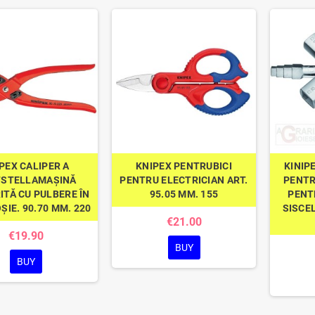
PEX CALIPER A
KNIPEX PENTRUBICI
KINIP
TSTELLAMAȘINĂ
PENTRU ELECTRICIAN ART.
PENTR
ITĂ CU PULBERE ÎN
95.05 MM. 155
PENT
ȘIE. 90.70 MM. 220
SISCE
€21.00
€19.90
BUY
BUY