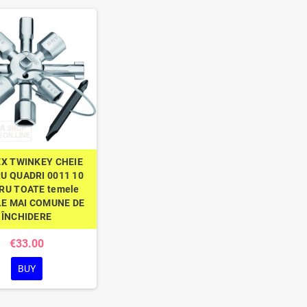
EX TWINKEY CHEIE
U QUADRI 0011 10
RU TOATE temele
LE MAI COMUNE DE
ÎNCHIDERE
€33.00
BUY