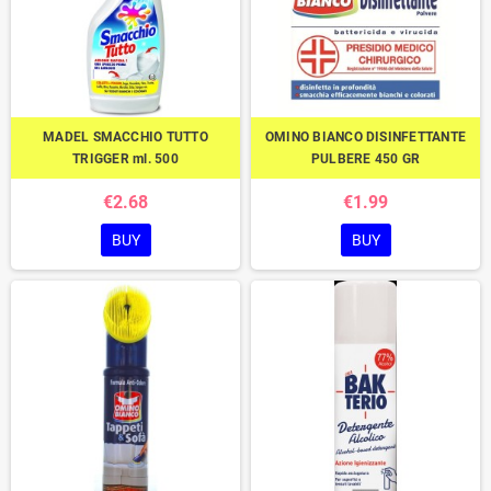
MADEL SMACCHIO TUTTO
OMINO BIANCO DISINFETTANTE
TRIGGER ml. 500
PULBERE 450 GR
€2.68
€1.99
BUY
BUY