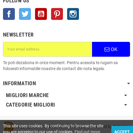
FOLLOW US
Facebook
Twitter
YouTube
Pinterest
Instagram
NEWSLETTER
OK
Te poti dezabona in orice moment. Pentru aceasta te rugam sa
folosesti informatiile noastre de contact din nota legala.
INFORMATION
MIGLIORI MARCHE
CATEGORIE MIGLIORI
This site uses cookies. By continuing to browse the site
Copyright © 2021
DECARIASHOP SRL
| Powered by
Antonio
you are agreeing to our use of cookies.
Find out more
ACCEPT