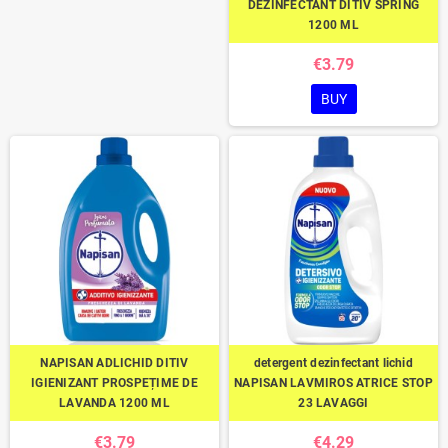
DEZINFECTANT DITIV SPRING
1200 ML
€3.79
BUY
NAPISAN ADLICHID DITIV
detergent dezinfectant lichid
IGIENIZANT PROSPEȚIME DE
NAPISAN LAVMIROS ATRICE STOP
LAVANDA 1200 ML
23 LAVAGGI
€3.79
€4.29