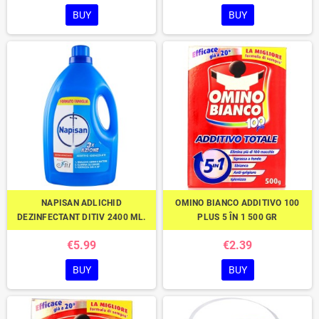
BUY
BUY
NAPISAN ADLICHID
OMINO BIANCO ADDITIVO 100
DEZINFECTANT DITIV 2400 ML.
PLUS 5 ÎN 1 500 GR
€5.99
€2.39
BUY
BUY