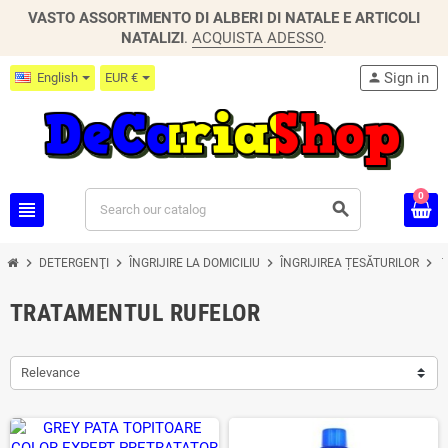
VASTO ASSORTIMENTO DI ALBERI DI NATALE E ARTICOLI
NATALIZI
.
ACQUISTA ADESSO
.
Sign in
English
EUR €
person
0
view_headline
search
chevron_right
chevron_right
chevron_right
chevron_right
DETERGENŢI
ÎNGRIJIRE LA DOMICILIU
ÎNGRIJIREA ȚESĂTURILOR
TRATAMENTUL RUFELOR
Relevance