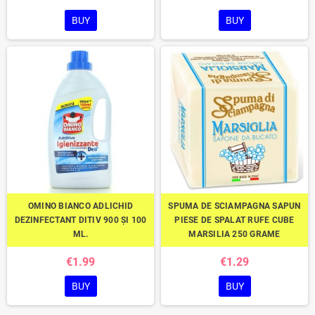
BUY
BUY
OMINO BIANCO ADLICHID
SPUMA DE SCIAMPAGNA SAPUN
DEZINFECTANT DITIV 900 ȘI 100
PIESE DE SPALAT RUFE CUBE
ML.
MARSILIA 250 GRAME
€1.99
€1.29
BUY
BUY