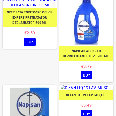
GREY PATA TOPITOARE COLOR
EXPERT PRETRATATOR
DECLANSATOR 500 ML
€2.39
BUY
NAPISAN ADLICHID
DEZINFECTANT DITIV 1200 ML.
€3.79
BUY
DIXAN LlQ 19 LAV. MUȘCHI
€3.49
BUY