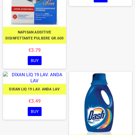
NAPISAN ADDITIVE
DISINFETTANTE PULBERE GR.600
€3.79
BUY
DlXAN LlQ 19 LAV. ANDA LAV
€3.49
BUY