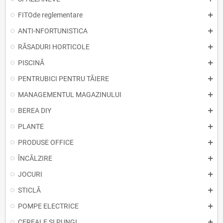
FITOde reglementare
ANTI-NFORTUNISTICA
RĂSADURI HORTICOLE
PISCINĂ
PENTRUBICI PENTRU TĂIERE
MANAGEMENTUL MAGAZINULUI
BEREA DIY
PLANTE
PRODUSE OFFICE
ÎNCĂLZIRE
JOCURI
STICLĂ
POMPE ELECTRICE
CEREALE ȘI PUNGI