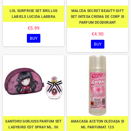
LOL SURPRISE SET BRILLOS
MALIZIA SECRET BEAUTY GIFT
LABIELS LUCIDA LABBRA
SET INTESA CREMA DE CORP SI
PARFUM DEODORANT
€5.99
€4.90
BUY
BUY
SANTORO GORJUSS PARFUM SET
AMACASA ACETON OLEOAȘA ȘI
LADYBIRD EDT SPRAY ML. 50
ML PARFUMAT. 125