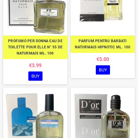
PROFUMO PER DONNA EAU DE
PARFUM PENTRU BARBATI
TOILETTE POUR ELLE N° 55 DE
NATURMAIS HIPNOTIC ML. 100
NATURMAIS ML. 100
€5.00
€3.99
BUY
BUY