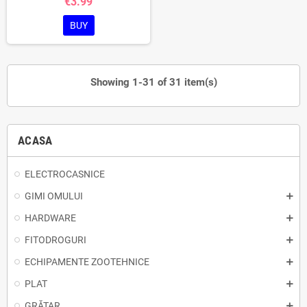
€3.99
BUY
Showing 1-31 of 31 item(s)
ACASA
ELECTROCASNICE
GIMI OMULUI
HARDWARE
FITODROGURI
ECHIPAMENTE ZOOTEHNICE
PLAT
GRĂTAR