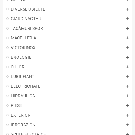
DIVERSE OBIECTE
GIARDINAGTHU
TACÂMURI SPORT
MACELLERIA
VICTORINOX
ENOLOGIE
CULORI
LUBRIFIANȚI
ELECTRICITATE
HIDRAULICA
PIESE
EXTERIOR
IRRORAZION
SCULE ELECTRICE