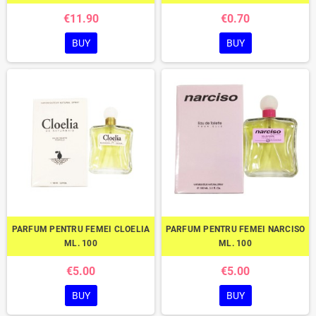
€11.90
€0.70
BUY
BUY
PARFUM PENTRU FEMEI CLOELIA
PARFUM PENTRU FEMEI NARCISO
ML. 100
ML. 100
€5.00
€5.00
BUY
BUY