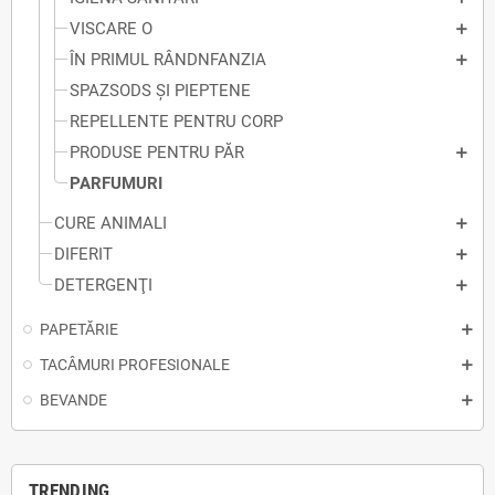
VISCARE O
ÎN PRIMUL RÂNDNFANZIA
SPAZSODS ȘI PIEPTENE
REPELLENTE PENTRU CORP
PRODUSE PENTRU PĂR
PARFUMURI
CURE ANIMALI
DIFERIT
DETERGENŢI
PAPETĂRIE
TACÂMURI PROFESIONALE
BEVANDE
TRENDING