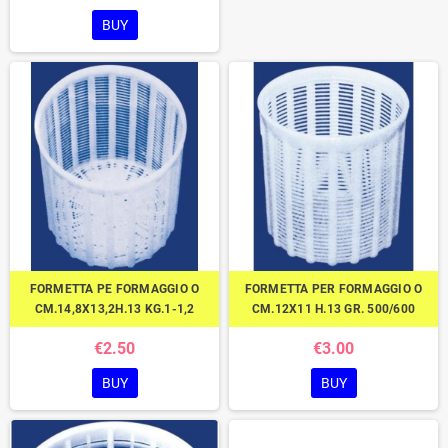
BUY
FORMETTA PE FORMAGGIO O
FORMETTA PER FORMAGGIO O
CM.14,8X13,2H.13 KG.1-1,2
CM.12X11 H.13 GR. 500/600
€2.50
€3.00
BUY
BUY