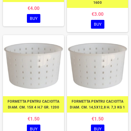
1600
€4.00
€3.00
BUY
BUY
FORMETTA PENTRU CACIOTTA
FORMETTA PENTRU CACIOTTA
DIAM. CM. 15X 4 H.7 GR. 1200
DIAM. CM. 14,5X12,8 H. 7,3 KG 1
€1.50
€1.50
BUY
BUY