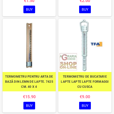
€1.50
€2.00
BUY
BUY
TERMOMETRU PENTRU ARTA DE
TERMOMETRU DE BUCATARIE
BAZĂ DIN LEMN DE LAPTE. 7425
LAPTE LAPTE LAPTE FORMAGGI
CM. 40 X 4
CU CUSCA
€15.90
€9.00
BUY
BUY