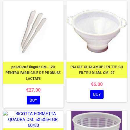
polietilenă lingura CM. 120
PÂLNIE CUALAMOPLEN TTE CU
PENTRU FABRICILE DE PRODUSE
FILTRU DIAM. CM. 27
LACTATE
€6.00
€27.00
BUY
BUY