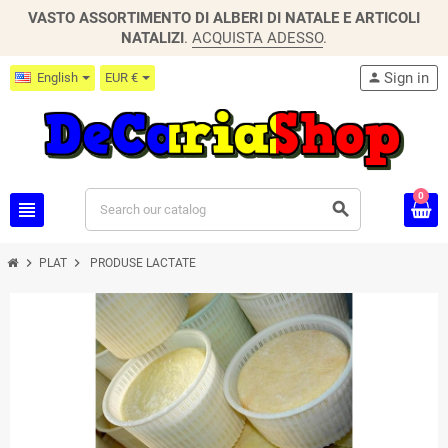
VASTO ASSORTIMENTO DI ALBERI DI NATALE E ARTICOLI
NATALIZI
.
ACQUISTA ADESSO
.
Sign in
English
EUR €
person
0
view_headline
search
chevron_right
chevron_right
PLAT
PRODUSE LACTATE