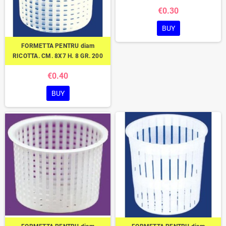
€0.30
BUY
FORMETTA PENTRU diam
RICOTTA. CM. 8X7 H. 8 GR. 200
€0.40
BUY