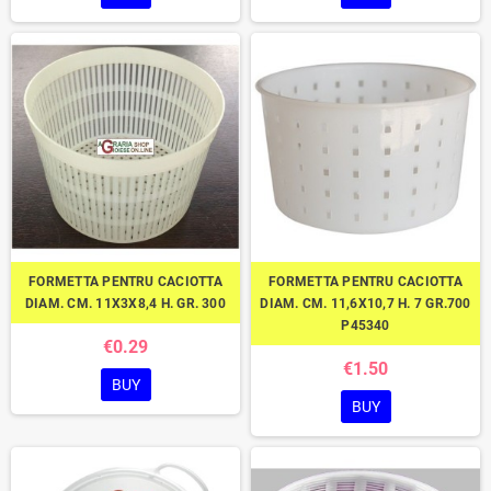
FORMETTA PENTRU CACIOTTA
FORMETTA PENTRU CACIOTTA
DIAM. CM. 11X3X8,4 H. GR. 300
DIAM. CM. 11,6X10,7 H. 7 GR.700
P45340
€0.29
€1.50
BUY
BUY