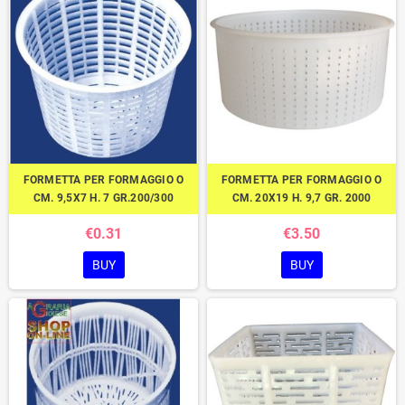
FORMETTA PER FORMAGGIO O
FORMETTA PER FORMAGGIO O
CM. 9,5X7 H. 7 GR.200/300
CM. 20X19 H. 9,7 GR. 2000
€0.31
€3.50
BUY
BUY