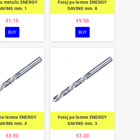
iu metalic ENERGY
Foraj pe lemne ENERGY
AVING mm. 1
SAVING mm. 8
€1.15
€9.50
BUY
BUY
 pe lemne ENERGY
Foraj pe lemne ENERGY
AVING mm. 4
SAVING mm. 3
€3.50
€3.20