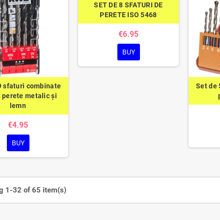
SET DE 8 SFATURI DE
PERETE ISO 5468
€6.95
BUY
9 sfaturi combinate
Set de 
 perete metalic și
lemn
€4.95
BUY
 1-32 of 65 item(s)