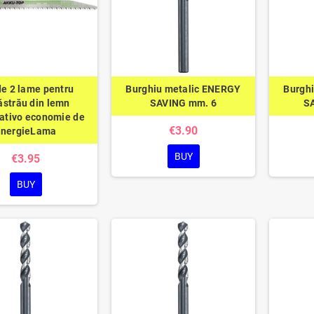
de 2 lame pentru
Burghiu metalic ENERGY
Burgh
ăstrău din lemn
SAVING mm. 6
S
sativo economie de
€3.90
energieLama
BUY
€3.95
BUY