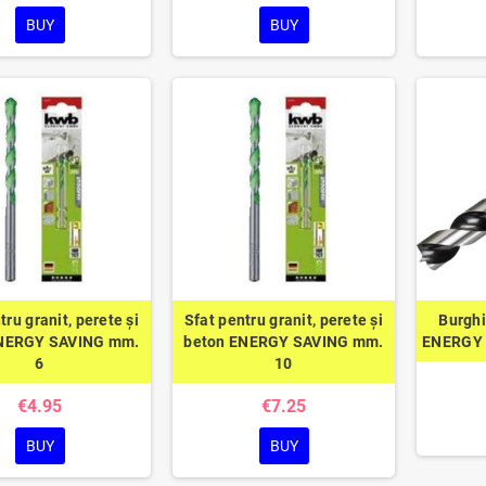
BUY
BUY
tru granit, perete și
Sfat pentru granit, perete și
Burghi
ENERGY SAVING mm.
beton ENERGY SAVING mm.
ENERGY 
6
10
€4.95
€7.25
BUY
BUY