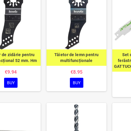
r de zidărie pentru
Tăietor de lemn pentru
Set 
ncțional 52 mm. Hm
multifuncționale
ferăst
GATTUC
€9.94
€8.95
BUY
BUY