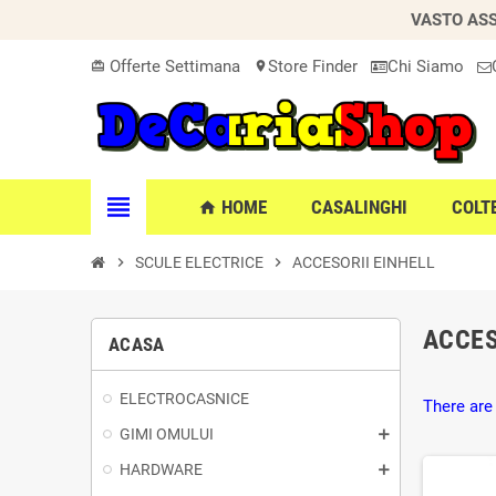
VASTO ASS
Offerte Settimana
Store Finder
Chi Siamo
card_giftcard
location_on
view_headline
HOME
CASALINGHI
COLT
home
chevron_right
SCULE ELECTRICE
chevron_right
ACCESORII EINHELL
ACCES
ACASA
ELECTROCASNICE
There are
GIMI OMULUI
HARDWARE