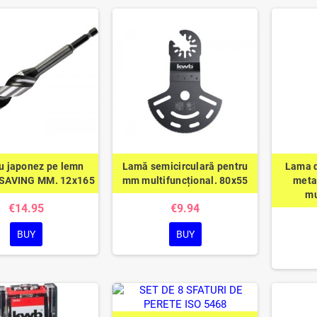
u japonez pe lemn
Lamă semicirculară pentru
Lama 
SAVING MM. 12x165
mm multifuncțional. 80x55
meta
mu
€14.95
€9.94
BUY
BUY