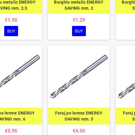
u metalic ENERGY
Burghiu metalic ENERGY
Burgh
VING mm. 2,5
SAVING mm. 2
S
€1.50
€1.29
BUY
BUY
 pe lemne ENERGY
Foraj pe lemne ENERGY
Foraj
AVING mm. 6
SAVING mm. 5
S
€5.95
€4.50