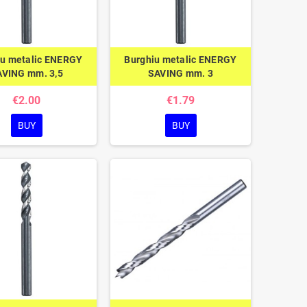
iu metalic ENERGY
Burghiu metalic ENERGY
AVING mm. 3,5
SAVING mm. 3
€2.00
€1.79
BUY
BUY