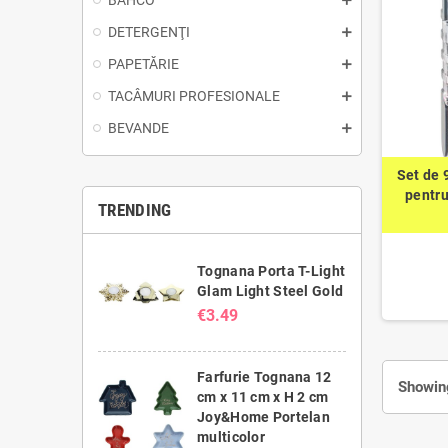
BAHCO
DETERGENŢI
PAPETĂRIE
TACÂMURI PROFESIONALE
BEVANDE
Set de 
pentru
TRENDING
Tognana Porta T-Light
Glam Light Steel Gold
€3.49
Farfurie Tognana 12
Showing
cm x 11 cm x H 2 cm
Joy&Home Portelan
multicolor