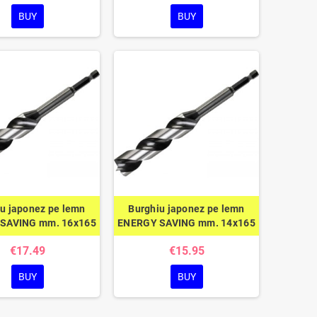
BUY
BUY
u japonez pe lemn
Burghiu japonez pe lemn
SAVING mm. 16x165
ENERGY SAVING mm. 14x165
€17.49
€15.95
BUY
BUY