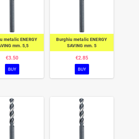
iu metalic ENERGY
Burghiu metalic ENERGY
AVING mm. 5,5
SAVING mm. 5
€3.50
€2.85
BUY
BUY