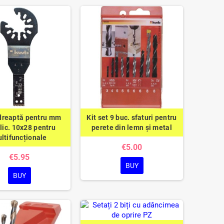
dreaptă pentru mm
Kit set 9 buc. sfaturi pentru
lic. 10x28 pentru
perete din lemn și metal
ltifuncționale
€5.00
€5.95
BUY
BUY