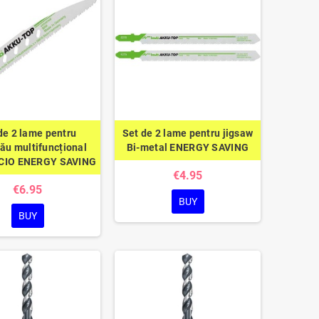
de 2 lame pentru
Set de 2 lame pentru jigsaw
rău multifuncțional
Bi-metal ENERGY SAVING
CIO ENERGY SAVING
€4.95
€6.95
BUY
BUY