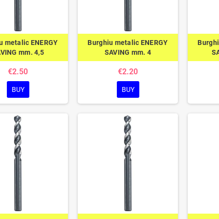
u metalic ENERGY
Burghiu metalic ENERGY
Burgh
VING mm. 4,5
SAVING mm. 4
S
€2.50
€2.20
BUY
BUY