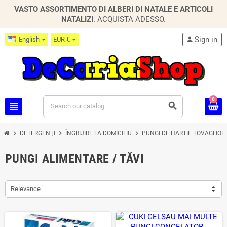
VASTO ASSORTIMENTO DI ALBERI DI NATALE E ARTICOLI
NATALIZI
.
ACQUISTA ADESSO
.
Sign in
English
EUR €
person
0
view_headline
search
chevron_right
chevron_right
chevron_right
DETERGENŢI
ÎNGRIJIRE LA DOMICILIU
PUNGI DE HARTIE TOVAGLIOLI
PUNGI ALIMENTARE / TĂVI
Relevance