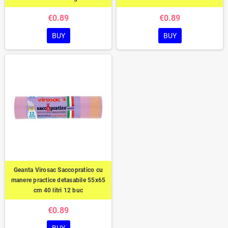
€0.89
€0.89
BUY
BUY
Geanta Virosac Saccopratico cu
manere practice detasabile 55x65
cm 40 litri 12 buc
€0.89