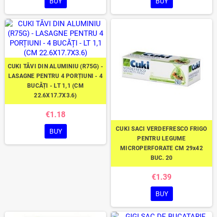
BUY
BUY
CUKI TĂVI DIN ALUMINIU (R75G) -
LASAGNE PENTRU 4 PORȚIUNI - 4
BUCĂȚI - LT 1,1 (CM
22.6X17.7X3.6)
€1.18
CUKI SACI VERDEFRESCO FRIGO
BUY
PENTRU LEGUME
MICROPERFORATE CM 29x42
BUC. 20
€1.39
BUY