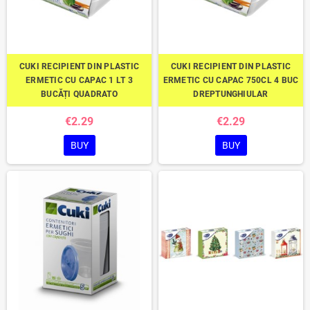
CUKI RECIPIENT DIN PLASTIC
CUKI RECIPIENT DIN PLASTIC
ERMETIC CU CAPAC 1 LT 3
ERMETIC CU CAPAC 750CL 4 BUC
BUCĂȚI QUADRATO
DREPTUNGHIULAR
€2.29
€2.29
BUY
BUY