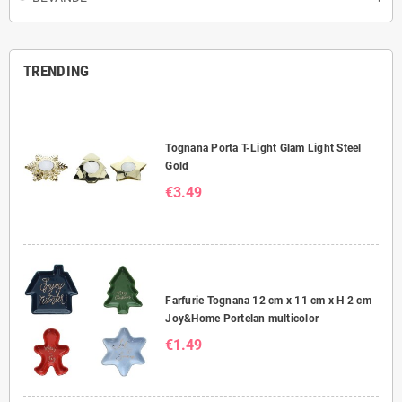
TRENDING
Tognana Porta T-Light Glam Light Steel
Gold
€3.49
Farfurie Tognana 12 cm x 11 cm x H 2 cm
Joy&Home Portelan multicolor
€1.49