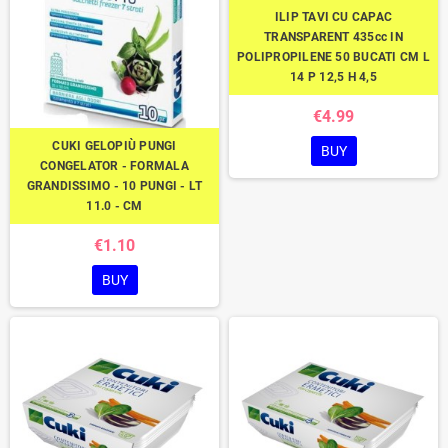
ILIP TAVI CU CAPAC
TRANSPARENT 435cc IN
POLIPROPILENE 50 BUCATI CM L
14 P 12,5 H 4,5
€4.99
CUKI GELOPIÙ PUNGI
BUY
CONGELATOR - FORMALA
GRANDISSIMO - 10 PUNGI - LT
11.0 - CM
€1.10
BUY