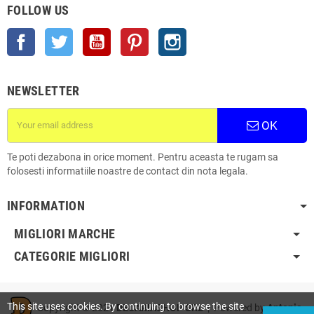
FOLLOW US
Facebook
Twitter
YouTube
Pinterest
Instagram
NEWSLETTER
OK
Te poti dezabona in orice moment. Pentru aceasta te rugam sa
folosesti informatiile noastre de contact din nota legala.
INFORMATION
MIGLIORI MARCHE
CATEGORIE MIGLIORI
This site uses cookies. By continuing to browse the site
Copyright © 2021
DECARIASHOP SRL
| Powered by
Antonio