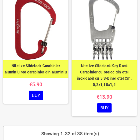
Nite Ize Slidelock Carabinier
Nite Ize Slidelock Key Rack
aluminiu red carabinier din aluminiu
Carabinier cu breloc din otel
inoxidabil cu 5 S-biner otel Cm.
€5.90
5,2x1,10x1,5
BUY
€13.90
BUY
Showing 1-32 of 38 item(s)