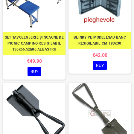
SET TAVOLENJERIE ȘI SCAUNE DE
BLINKY PE MODELLSAU BANC
PICNIC CAMPING RESIGILABIL
RESIGILABIL CM.183x30
136x66,5xh86 ALBASTRU
€42.00
€49.90
BUY
BUY