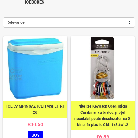
ICEBOXES
Relevance
ICE CAMPINGAZ ICETIMȘI LITRI
Nite Ize KeyRack Open sticla
26
Carabiner cu breloc și oțel
inoxidabil poate deschizător cu S-
€30.50
biner în plastic CM. 9x3.6x1.2
BUY
€6.89