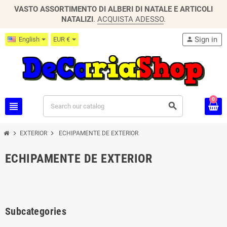
VASTO ASSORTIMENTO DI ALBERI DI NATALE E ARTICOLI
NATALIZI
.
ACQUISTA ADESSO
.
Sign in
English
EUR €
person
0
view_headline
search
chevron_right
chevron_right
EXTERIOR
ECHIPAMENTE DE EXTERIOR
ECHIPAMENTE DE EXTERIOR
Subcategories