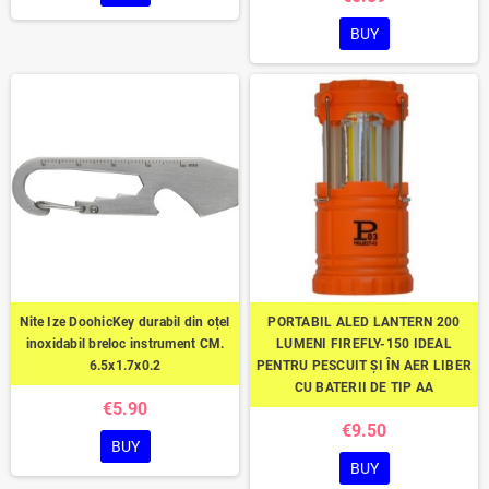
BUY
Nite Ize DoohicKey durabil din oțel
PORTABIL ALED LANTERN 200
inoxidabil breloc instrument CM.
LUMENI FIREFLY-150 IDEAL
6.5x1.7x0.2
PENTRU PESCUIT ȘI ÎN AER LIBER
CU BATERII DE TIP AA
€5.90
€9.50
BUY
BUY