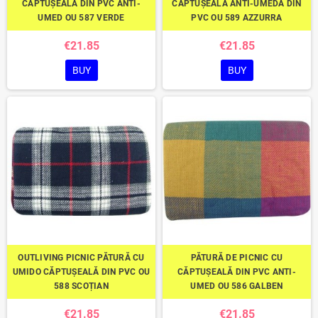
CĂPTUȘEALĂ DIN PVC ANTI-
CĂPTUȘEALĂ ANTI-UMEDĂ DIN
UMED OU 587 VERDE
PVC OU 589 AZZURRA
€21.85
€21.85
BUY
BUY
OUTLIVING PICNIC PĂTURĂ CU
PĂTURĂ DE PICNIC CU
UMIDO CĂPTUȘEALĂ DIN PVC OU
CĂPTUȘEALĂ DIN PVC ANTI-
588 SCOȚIAN
UMED OU 586 GALBEN
€21.85
€21.85