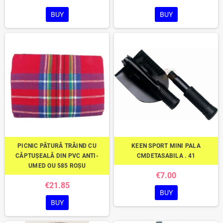
BUY
BUY
PICNIC PĂTURĂ TRĂIND CU
KEEN SPORT MINI PALA
CĂPTUȘEALĂ DIN PVC ANTI-
CMDETASABILA . 41
UMED OU 585 ROȘU
€7.00
€21.85
BUY
BUY