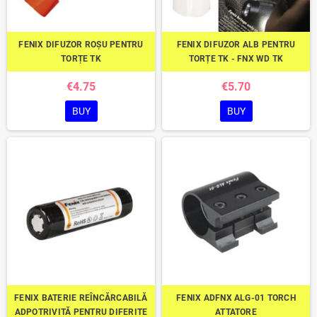
FENIX DIFUZOR ROȘU PENTRU
FENIX DIFUZOR ALB PENTRU
TORȚE TK
TORȚE TK - FNX WD TK
€4.75
€5.70
BUY
BUY
FENIX BATERIE REÎNCĂRCABILĂ
FENIX ADFNX ALG-01 TORCH
ADPOTRIVITĂ PENTRU DIFERITE
ATTATORE