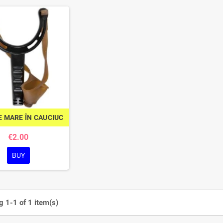
E MARE ÎN CAUCIUC
€2.00
BUY
 1-1 of 1 item(s)