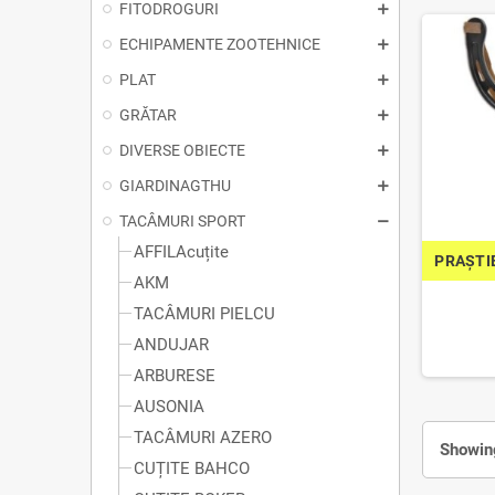
FITODROGURI
ECHIPAMENTE ZOOTEHNICE
PLAT
GRĂTAR
DIVERSE OBIECTE
GIARDINAGTHU
TACÂMURI SPORT
AFFILAcuțite
PRAȘTI
AKM
TACÂMURI PIELCU
ANDUJAR
ARBURESE
AUSONIA
TACÂMURI AZERO
Showing
CUȚITE BAHCO